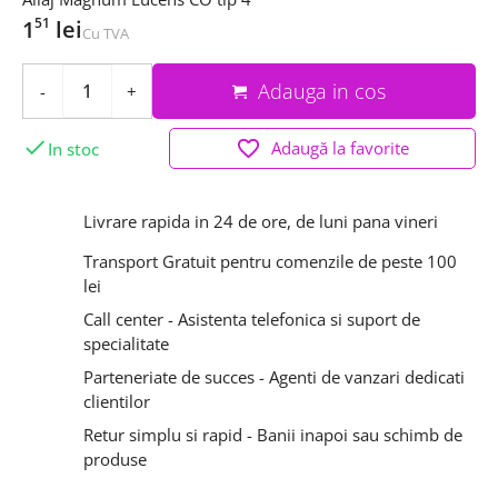
51
1
lei
Cu TVA
Adauga in cos
-
+

favorite_border
Adaugă la favorite
In stoc
Livrare rapida in 24 de ore, de luni pana vineri
Transport Gratuit pentru comenzile de peste 100
lei
Call center - Asistenta telefonica si suport de
specialitate
Parteneriate de succes - Agenti de vanzari dedicati
clientilor
Retur simplu si rapid - Banii inapoi sau schimb de
produse