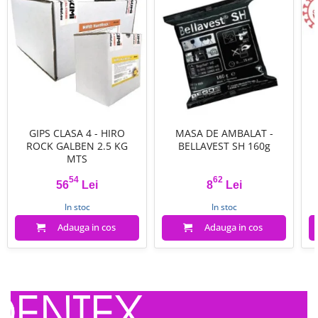
GIPS CLASA 4 - HIRO
MASA DE AMBALAT -
ROCK GALBEN 2.5 KG
BELLAVEST SH 160g
MTS
54
62
56
Lei
8
Lei
Pret
Pret
In stoc
In stoc
Adauga in cos
Adauga in cos