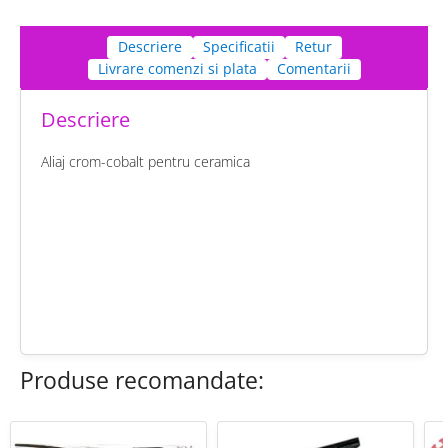
Descriere
Specificatii
Retur
Livrare comenzi si plata
Comentarii
Descriere
Aliaj crom-cobalt pentru ceramica
chat
Comentarii (0)
edit
Fii primul care scrie o recenzie
Produse recomandate: