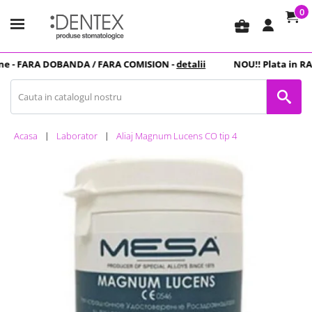
0
business_center
e -
FARA DOBANDA
/ FARA COMISION -
detalii
NOU
!! Plata in
RAT
Acasa
Laborator
Aliaj Magnum Lucens CO tip 4