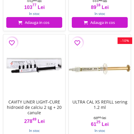
112
lei
111
lei
80
48
77
18
Pret
Pret de baza
Pret
Pret de baza
103
Lei
89
Lei
In stoc
In stoc
Adauga in cos
Adauga in cos
-10%
favorite_border
favorite_border
CAVITY LINER LIGHT-CURE
ULTRA CAL XS REFILL sering
hidroxid de calciu 2 sg + 20
1.2 ml
canule
68
lei
05
49
278
Lei
25
Pret
Pret
Pret de baza
61
Lei
FILTRU
In stoc
In stoc