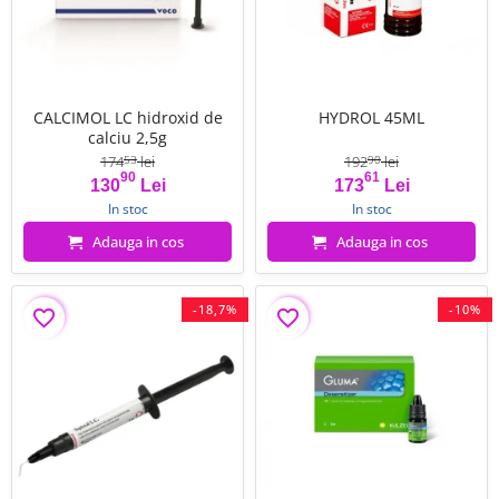
CALCIMOL LC hidroxid de
HYDROL 45ML
calciu 2,5g
174
lei
192
lei
53
90
90
61
Pret
Pret de baza
Pret
Pret de baza
130
Lei
173
Lei
In stoc
In stoc
Adauga in cos
Adauga in cos
-18,7%
-10%
favorite_border
favorite_border