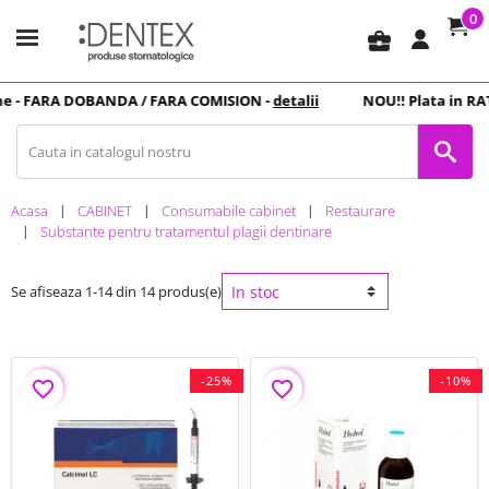
0
business_center
-
FARA DOBANDA
/ FARA COMISION -
detalii
NOU
!! Plata in
RATE
Acasa
CABINET
Consumabile cabinet
Restaurare
Substante pentru tratamentul plagii dentinare
Se afiseaza 1-14 din 14 produs(e)
-25%
-10%
favorite_border
favorite_border