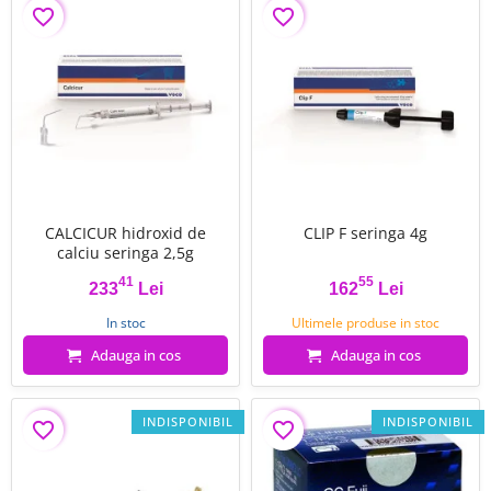
favorite_border
favorite_border
CALCICUR hidroxid de
CLIP F seringa 4g
calciu seringa 2,5g
41
55
233
Lei
162
Lei
Pret
Pret
In stoc
Ultimele produse in stoc
Adauga in cos
Adauga in cos
INDISPONIBIL
INDISPONIBIL
favorite_border
favorite_border