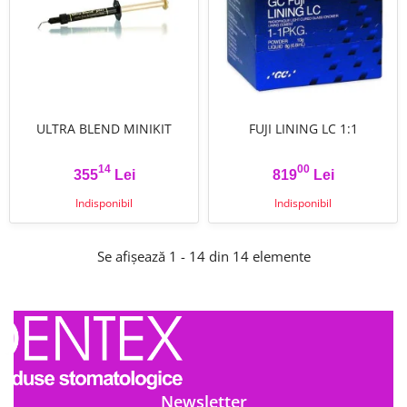
ULTRA BLEND MINIKIT
FUJI LINING LC 1:1
14
00
355
Lei
819
Lei
Pret
Pret
Indisponibil
Indisponibil
Se afișează 1 - 14 din 14 elemente
Newsletter