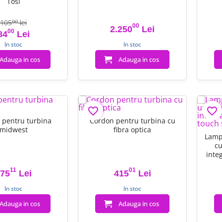
Tosi
105
lei
00
00
2.250
Lei
00
Pret
Pret de baza
Pret
84
Lei
In stoc
In stoc
Adauga in cos
Adauga in cos
favorite_border
favorite_border
 pentru turbina
Cordon pentru turbina cu
midwest
fibra optica
Lampa
cu
inte
touch
11
01
75
Lei
415
Lei
Pret
Pret
In stoc
In stoc
Adauga in cos
Adauga in cos