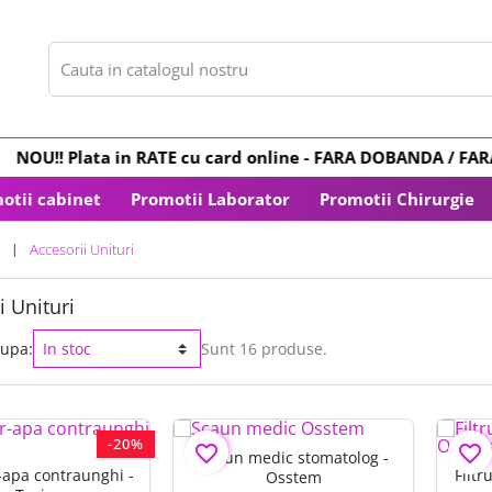
NOU
!! Plata in
RATE
cu card online -
FARA DOBANDA
/ FARA 
otii cabinet
Promotii Laborator
Promotii Chirurgie
Accesorii Unituri
i Unituri
dupa:
Sunt 16 produse.
-20%
favorite_border
favorite_border
Scaun medic stomatolog -
-apa contraunghi -
Filtr
Osstem