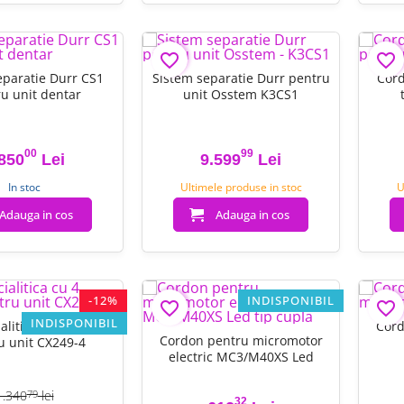
favorite_border
favorite_border
eparatie Durr CS1
Sistem separatie Durr pentru
Cord
u unit dentar
unit Osstem K3CS1
00
99
850
Lei
9.599
Lei
Pret
Pret
In stoc
Ultimele produse in stoc
U
Adauga in cos
Adauga in cos
-12%
INDISPONIBIL
favorite_border
favorite_border
INDISPONIBIL
alitica cu 4 Leduri
Cord
Cordon pentru micromotor
u unit CX249-4
electric MC3/M40XS Led
1.340
lei
79
32