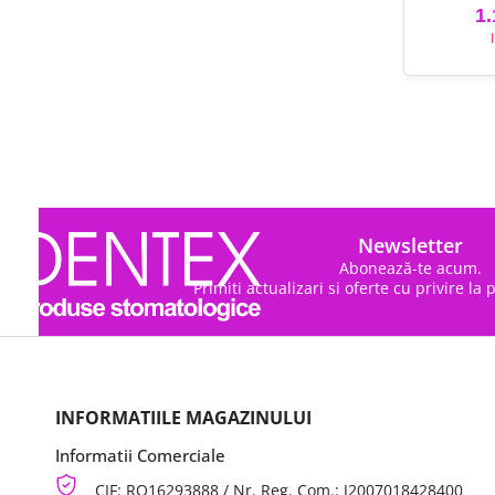
1.
Newsletter
Abonează-te acum.
Primiti actualizari si oferte cu privire la
INFORMATIILE MAGAZINULUI
Informatii Comerciale
CIF: RO16293888 / Nr. Reg. Com.: J2007018428400