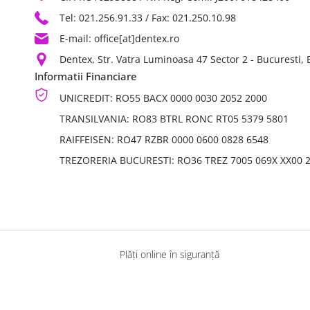
Tel: 021.256.91.33
/ Fax: 021.250.10.98
E-mail: office[at]dentex.ro
Dentex, Str. Vatra Luminoasa 47 Sector 2 - Bucuresti,
Informatii Financiare
UNICREDIT: RO55 BACX 0000 0030 2052 2000
TRANSILVANIA: RO83 BTRL RONC RT05 5379 5801
RAIFFEISEN: RO47 RZBR 0000 0600 0828 6548
TREZORERIA BUCURESTI: RO36 TREZ 7005 069X XX00 
Plăți online în siguranță