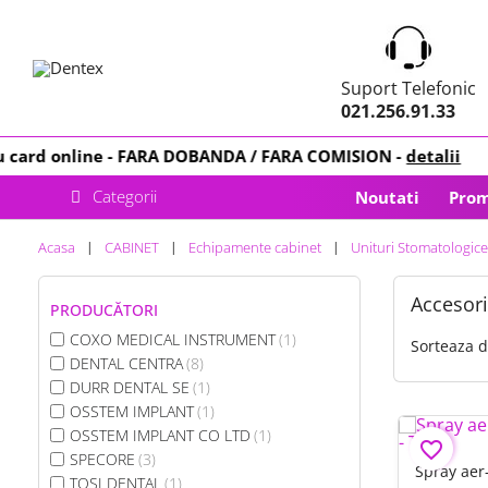
Suport Telefonic
021.256.91.33
rd online -
FARA DOBANDA
/ FARA COMISION -
detalii
Categorii
Noutati
Prom
Acasa
CABINET
Echipamente cabinet
Unituri Stomatologice
Accesori
PRODUCĂTORI
COXO MEDICAL INSTRUMENT
1
Sorteaza 
DENTAL CENTRA
8
DURR DENTAL SE
1
OSSTEM IMPLANT
1
OSSTEM IMPLANT CO LTD
1
favorite_border
SPECORE
3
Spray aer
TOSI DENTAL
1