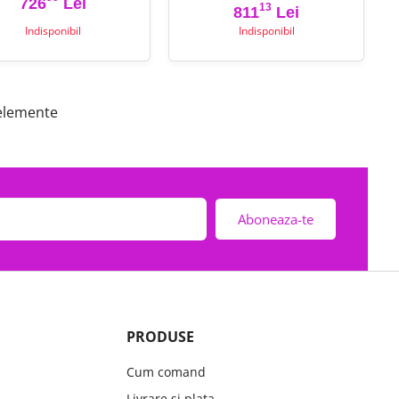
726
Lei
13
Pret
Pret
Pret de baza
811
Lei
Indisponibil
Indisponibil
 elemente
Aboneaza-te
PRODUSE
Cum comand
Livrare si plata