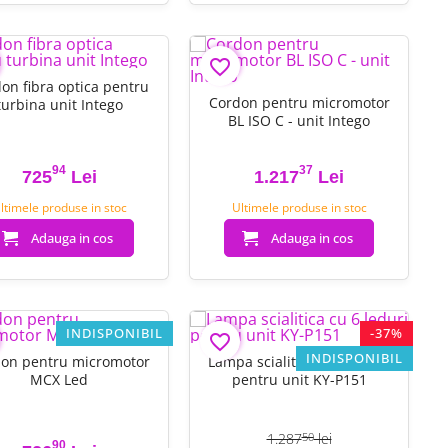
favorite_border
on fibra optica pentru
Cordon pentru micromotor
turbina unit Intego
BL ISO C - unit Intego
94
37
725
Lei
1.217
Lei
Pret
Pret
ltimele produse in stoc
Ultimele produse in stoc
Adauga in cos
Adauga in cos
INDISPONIBIL
-37%
favorite_border
INDISPONIBIL
on pentru micromotor
Lampa scialitica cu 6 leduri
MCX Led
pentru unit KY-P151
1.287
lei
50
90