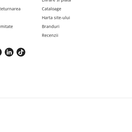
 Returnarea
Cataloage
Harta site-ului
mitate
Branduri
Recenzii
© 2026 -
Toate drepturile rezervate Dentex Trading S.R.L.