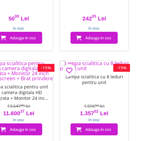
00
05
50
Lei
242
Lei
Pret
Pret
In stoc
In stoc
Adauga in cos
Adauga in cos
-15%
-15%
favorite_border
Lampa scialitica cu 8 leduri
pentru unit
 scialitica pentru unit
 camera digitala HD
grata + Monitor 24 inch
 screen + Brat prindere
13.647
lei
1.596
lei
49
50
37
02
Pret
Pret de baza
Pret
Pret de baza
11.600
Lei
1.357
Lei
In stoc
In stoc
Adauga in cos
Adauga in cos