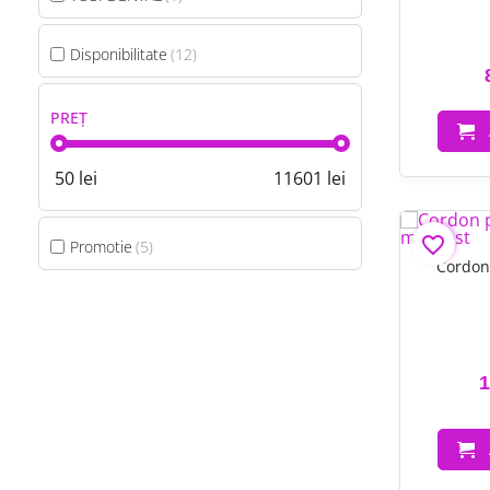
Disponibilitate
12
PREȚ
50
lei
11601
lei
favorite_border
Promotie
5
Cordon
1