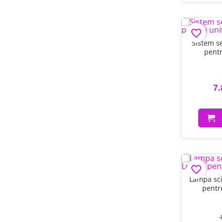
favorite_border
Sistem s
pentr
7.
favorite_border
Lampa sci
pentr