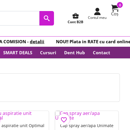
0
Coș
business_center
Contul meu
Cont B2B
COMISION -
detalii
NOU
!! Plata in
RATE
cu card online -
SMART DEALS
Cursuri
Dent Hub
Contact
favorite_border
u aspiratie unit Optimal
Cap spray aer/apa Unimate