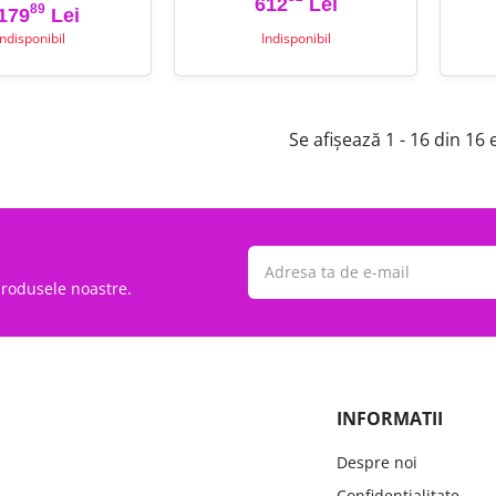
612
Lei
89
Pret
Pret de baza
Pret
179
Lei
Indisponibil
Indisponibil
Se afișează 1 - 16 din 16
 produsele noastre.
INFORMATII
Despre noi
Confidentialitate