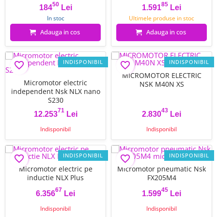
50
85
Pret
Pret de baza
Pret
Pret de baza
184
Lei
1.591
Lei
In stoc
Ultimele produse in stoc
Adauga in cos
Adauga in cos
INDISPONIBIL
INDISPONIBIL
favorite_border
favorite_border
MICROMOTOR ELECTRIC
Micromotor electric
NSK M40N XS
independent Nsk NLX nano
S230
71
43
12.253
Lei
2.830
Lei
Pret
Pret
Indisponibil
Indisponibil
INDISPONIBIL
INDISPONIBIL
favorite_border
favorite_border
Micromotor electric pe
Micromotor pneumatic Nsk
inductie NLX Plus
FX205M4
67
45
6.356
Lei
1.599
Lei
Pret
Pret
Indisponibil
Indisponibil