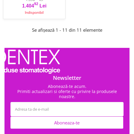
92
Pret
Pret de baza
1.404
Lei
Indisponibil
Se afișează 1 - 11 din 11 elemente
Newsletter
Abonează-te acum.
Primiti actualizari si oferte cu privire la produsele
noastre.
Aboneaza-te