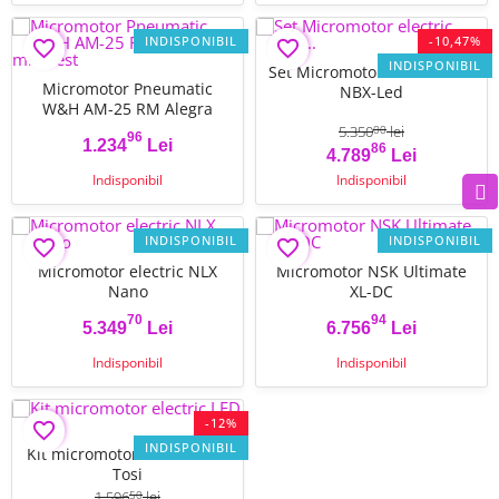
INDISPONIBIL
-10,47%
favorite_border
favorite_border
INDISPONIBIL
Set Micromotor electric Nsk
Micromotor Pneumatic
NBX-Led
W&H AM-25 RM Alegra
FILTRU
5.350
lei
00
96
1.234
Lei
86
Pret
Pret
Pret de baza
4.789
Lei
Indisponibil
Indisponibil
INDISPONIBIL
INDISPONIBIL
favorite_border
favorite_border
Micromotor electric NLX
Micromotor NSK Ultimate
Nano
XL-DC
70
94
5.349
Lei
6.756
Lei
Pret
Pret
Indisponibil
Indisponibil
-12%
favorite_border
INDISPONIBIL
Kit micromotor electric LED
Tosi
1.596
lei
50