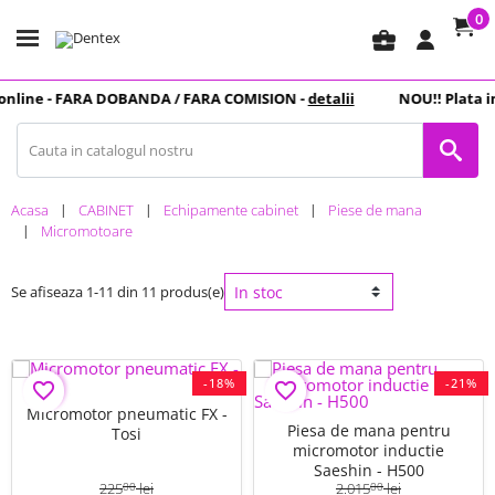
0
business_center
nline -
FARA DOBANDA
/ FARA COMISION -
detalii
NOU
!! Plata in
Acasa
CABINET
Echipamente cabinet
Piese de mana
Micromotoare
Se afiseaza 1-11 din 11 produs(e)
-18%
-21%
favorite_border
favorite_border
Micromotor pneumatic FX -
Piesa de mana pentru
Tosi
micromotor inductie
Saeshin - H500
225
lei
2.015
lei
00
00