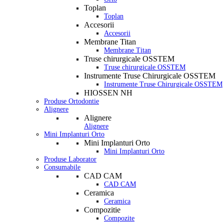
Toplan
Toplan
Accesorii
Accesorii
Membrane Titan
Membrane Titan
Truse chirurgicale OSSTEM
Truse chirurgicale OSSTEM
Instrumente Truse Chirurgicale OSSTEM
Instrumente Truse Chirurgicale OSSTEM
HIOSSEN NH
Produse Ortodontie
Alignere
Alignere
Alignere
Mini Implanturi Orto
Mini Implanturi Orto
Mini Implanturi Orto
Produse Laborator
Consumabile
CAD CAM
CAD CAM
Ceramica
Ceramica
Compozitie
Compozite