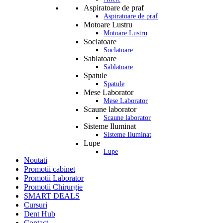
Aspiratoare de praf
Aspiratoare de praf
Motoare Lustru
Motoare Lustru
Soclatoare
Soclatoare
Sablatoare
Sablatoare
Spatule
Spatule
Mese Laborator
Mese Laborator
Scaune laborator
Scaune laborator
Sisteme Iluminat
Sisteme Iluminat
Lupe
Lupe
Noutati
Promotii cabinet
Promotii Laborator
Promotii Chirurgie
SMART DEALS
Cursuri
Dent Hub
Contact