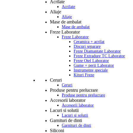
Acrilate
Acrilate
Aliaje
Aliaje
Mase de ambalat
Mase de ambalat
Freze Laborator
Freze Laborator
Ceramica + acrilat
Discuri separare
Freze Diamantate Laborator
Freze Extradure TC Laborator
Freze Otel Laborator
Gume + perii Laborator
Instrumente speciale
Kituri Freze
Ceruri
Ceruri
Produse pentru prelucrare
Produse pentru prelucrare
Accesorii laborator
Accesorii laborator
Lacuri si solutii
Lacuri si solutii
Garnituri de dinti
Garnituri de dinti
Siliconi