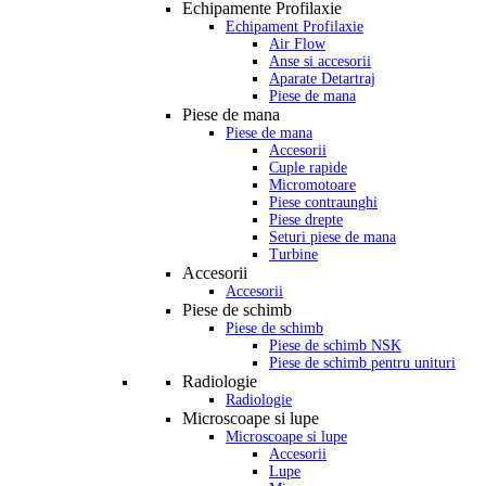
Echipamente Profilaxie
Echipament Profilaxie
Air Flow
Anse si accesorii
Aparate Detartraj
Piese de mana
Piese de mana
Piese de mana
Accesorii
Cuple rapide
Micromotoare
Piese contraunghi
Piese drepte
Seturi piese de mana
Turbine
Accesorii
Accesorii
Piese de schimb
Piese de schimb
Piese de schimb NSK
Piese de schimb pentru unituri
Radiologie
Radiologie
Microscoape si lupe
Microscoape si lupe
Accesorii
Lupe