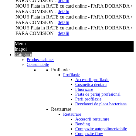
FARA COMISION -
detalii
NOU
!! Plata in
RATE
cu card online -
FARA DOBANDA
/
FARA COMISION -
detalii
NOU
!! Plata in
RATE
cu card online -
FARA DOBANDA
/
FARA COMISION -
detalii
NOU
!! Plata in
RATE
cu card online -
FARA DOBANDA
/
FARA COMISION -
detalii
Menu
Inapoi
Categorii
Produse cabinet
Consumabile
Profilaxie
Profilaxie
Accesorii profilaxie
Cosmetica dentara
Fluorizare
Pasta de periaj profesional
Perii profilaxie
Revelatori de placa bacteriana
Restaurare
Restaurare
Accesorii restaurare
Bonding
Compozite autopolimerizabile
Compozite flow