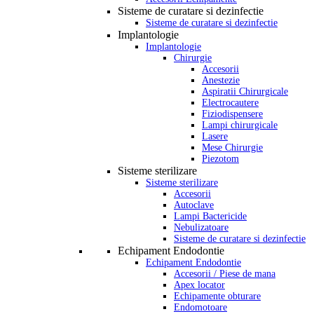
Sisteme de curatare si dezinfectie
Sisteme de curatare si dezinfectie
Implantologie
Implantologie
Chirurgie
Accesorii
Anestezie
Aspiratii Chirurgicale
Electrocautere
Fiziodispensere
Lampi chirurgicale
Lasere
Mese Chirurgie
Piezotom
Sisteme sterilizare
Sisteme sterilizare
Accesorii
Autoclave
Lampi Bactericide
Nebulizatoare
Sisteme de curatare si dezinfectie
Echipament Endodontie
Echipament Endodontie
Accesorii / Piese de mana
Apex locator
Echipamente obturare
Endomotoare