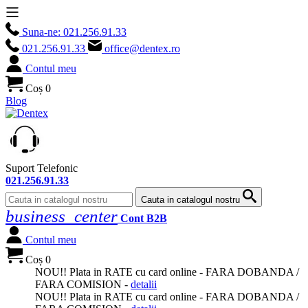
Suna-ne:
021.256.91.33
021.256.91.33
office@dentex.ro
Contul meu
Coș
0
Blog
Suport Telefonic
021.256.91.33
Cauta in catalogul nostru
business_center
Cont B2B
Contul meu
Coș
0
NOU
!! Plata in
RATE
cu card online -
FARA DOBANDA
/
FARA COMISION -
detalii
NOU
!! Plata in
RATE
cu card online -
FARA DOBANDA
/