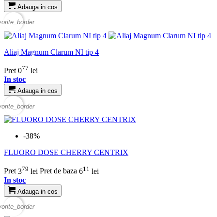
Adauga in cos
vorite_border
Aliaj Magnum Clarum NI tip 4
77
Pret
0
lei
In stoc
Adauga in cos
vorite_border
-38%
FLUORO DOSE CHERRY CENTRIX
79
11
Pret
3
lei
Pret de baza
6
lei
In stoc
Adauga in cos
vorite_border