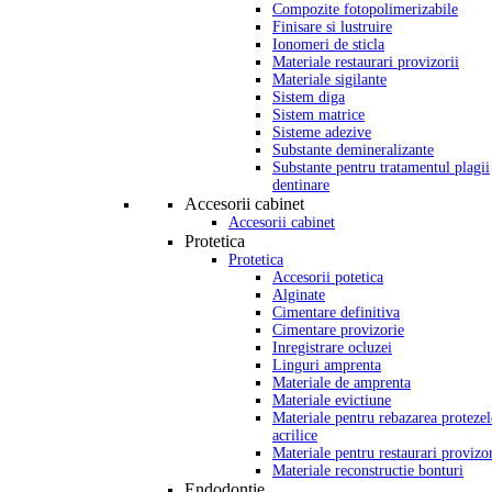
Compozite fotopolimerizabile
Finisare si lustruire
Ionomeri de sticla
Materiale restaurari provizorii
Materiale sigilante
Sistem diga
Sistem matrice
Sisteme adezive
Substante demineralizante
Substante pentru tratamentul plagii
dentinare
Accesorii cabinet
Accesorii cabinet
Protetica
Protetica
Accesorii potetica
Alginate
Cimentare definitiva
Cimentare provizorie
Inregistrare ocluzei
Linguri amprenta
Materiale de amprenta
Materiale evictiune
Materiale pentru rebazarea protezel
acrilice
Materiale pentru restaurari provizor
Materiale reconstructie bonturi
Endodontie