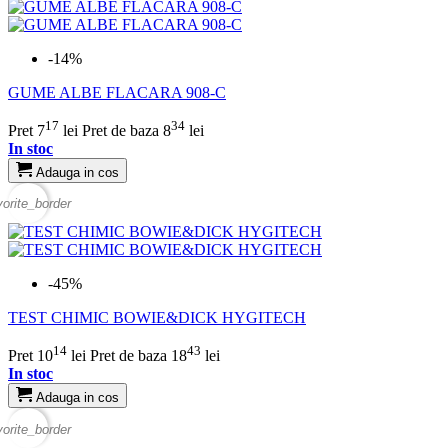
-14%
GUME ALBE FLACARA 908-C
17
34
Pret
7
lei
Pret de baza
8
lei
In stoc
Adauga in cos
vorite_border
-45%
TEST CHIMIC BOWIE&DICK HYGITECH
14
43
Pret
10
lei
Pret de baza
18
lei
In stoc
Adauga in cos
vorite_border