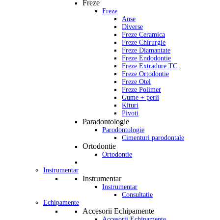
Freze
Freze
Anse
Diverse
Freze Ceramica
Freze Chirurgie
Freze Diamantate
Freze Endodontie
Freze Extradure TC
Freze Ortodontie
Freze Otel
Freze Polimer
Gume + perii
Kituri
Pivoti
Paradontologie
Parodontologie
Cimenturi parodontale
Ortodontie
Ortodontie
Instrumentar
Instrumentar
Instrumentar
Consultatie
Echipamente
Accesorii Echipamente
Accesorii Echipamente