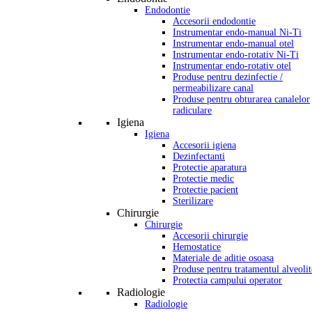
Endodontie
Accesorii endodontie
Instrumentar endo-manual Ni-Ti
Instrumentar endo-manual otel
Instrumentar endo-rotativ Ni-Ti
Instrumentar endo-rotativ otel
Produse pentru dezinfectie /
permeabilizare canal
Produse pentru obturarea canalelor
radiculare
Igiena
Igiena
Accesorii igiena
Dezinfectanti
Protectie aparatura
Protectie medic
Protectie pacient
Sterilizare
Chirurgie
Chirurgie
Accesorii chirurgie
Hemostatice
Materiale de aditie osoasa
Produse pentru tratamentul alveolit
Protectia campului operator
Radiologie
Radiologie