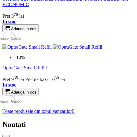
ECONOMIC
70
Pret
3
lei
In stoc
Adauga in cos
vorite_border
-10%
OptraGate Small Refill
35
39
Pret
9
lei
Pret de baza
10
lei
In stoc
Adauga in cos
vorite_border
Toate produsele din topul vanzarilor

Noutati