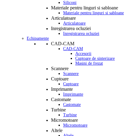
Siliconi
Materiale pentru linguri si sabloane
Materiale pentru linguri si sabloane
Articulatoare
Articulatoare
Inregistrarea ocluziei
Inregistrarea ocluziei
Echipamente
CAD-CAM
CAD-CAM
Accesorii
Cuptoare de sinterizare
Masini de frezat
Scannere
Scannere
Cuptoare
Cuptoare
Imprimante
Imprimante
Castomate
Castomate
Turbine
Turbine
Micromotoare
Micromotoare
Altele
Altele