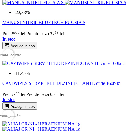
-22,33%
MANUSI NITRIL BLUETECH FUCSIA S
00
19
Pret
25
lei
Pret de baza
32
lei
In stoc
Adauga in cos
vorite_border
-11,45%
CAVIWIPES SERVETELE DEZINFECTANTE cutie 160buc
56
00
Pret
57
lei
Pret de baza
65
lei
In stoc
Adauga in cos
vorite_border