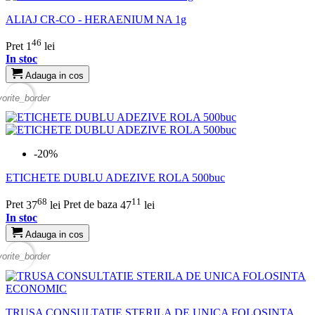
ALIAJ CR-CO - HERAENIUM NA 1g
46
Pret
1
lei
In stoc
Adauga in cos
vorite_border
-20%
ETICHETE DUBLU ADEZIVE ROLA 500buc
68
11
Pret
37
lei
Pret de baza
47
lei
In stoc
Adauga in cos
vorite_border
TRUSA CONSULTATIE STERILA DE UNICA FOLOSINTA