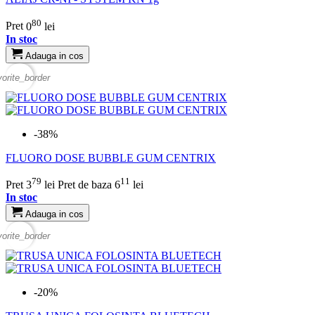
80
Pret
0
lei
In stoc
Adauga in cos
vorite_border
-38%
FLUORO DOSE BUBBLE GUM CENTRIX
79
11
Pret
3
lei
Pret de baza
6
lei
In stoc
Adauga in cos
vorite_border
-20%