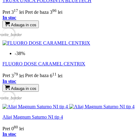
TRUSA UNICA FOLOSINTA BLUETECH
17
96
Pret
3
lei
Pret de baza
3
lei
In stoc
Adauga in cos
vorite_border
-38%
FLUORO DOSE CARAMEL CENTRIX
79
11
Pret
3
lei
Pret de baza
6
lei
In stoc
Adauga in cos
vorite_border
Aliaj Magnum Saturno NI tip 4
80
Pret
0
lei
In stoc