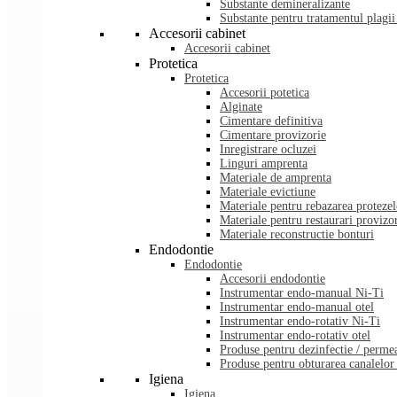
Substante demineralizante
Substante pentru tratamentul plagii
Accesorii cabinet
Accesorii cabinet
Protetica
Protetica
Accesorii potetica
Alginate
Cimentare definitiva
Cimentare provizorie
Inregistrare ocluzei
Linguri amprenta
Materiale de amprenta
Materiale evictiune
Materiale pentru rebazarea protezel
Materiale pentru restaurari provizor
Materiale reconstructie bonturi
Endodontie
Endodontie
Accesorii endodontie
Instrumentar endo-manual Ni-Ti
Instrumentar endo-manual otel
Instrumentar endo-rotativ Ni-Ti
Instrumentar endo-rotativ otel
Produse pentru dezinfectie / permea
Produse pentru obturarea canalelor 
Igiena
Igiena