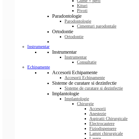
Gume + perii
Kituri
Pivoti
Paradontologie
Parodontologie
Cimenturi parodontale
Ortodontie
Ortodontie
Instrumentar
Instrumentar
Instrumentar
Consultatie
Echipamente
Accesorii Echipamente
Accesorii Echipamente
Sisteme de curatare si dezinfectie
Sisteme de curatare si dezinfectie
Implantologie
Implantologie
Chirurgie
Accesorii
Anestezie
Aspiratii Chirurgicale
Electrocautere
Fiziodispensere
Lampi chirurgicale
Lasere