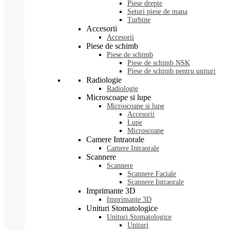
Piese drepte
Seturi piese de mana
Turbine
Accesorii
Accesorii
Piese de schimb
Piese de schimb
Piese de schimb NSK
Piese de schimb pentru unituri
Radiologie
Radiologie
Microscoape si lupe
Microscoape si lupe
Accesorii
Lupe
Microscoape
Camere Intraorale
Camere Intraorale
Scannere
Scannere
Scannere Faciale
Scannere Intraorale
Imprimante 3D
Imprimante 3D
Unituri Stomatologice
Unituri Stomatologice
Unituri