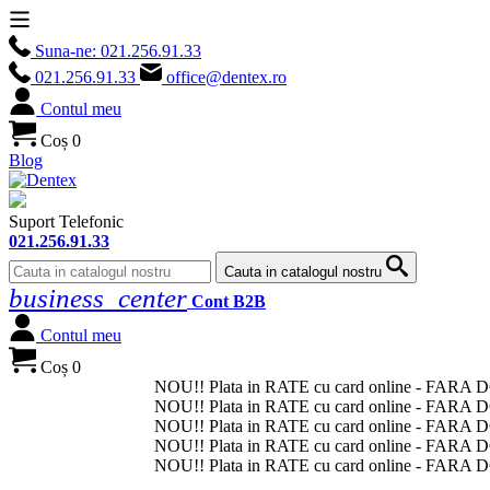
Suna-ne:
021.256.91.33
021.256.91.33
office@dentex.ro
Contul meu
Coș
0
Blog
Suport Telefonic
021.256.91.33
Cauta in catalogul nostru
business_center
Cont B2B
Contul meu
Coș
0
NOU
!! Plata in
RATE
cu card online -
FARA 
NOU
!! Plata in
RATE
cu card online -
FARA 
NOU
!! Plata in
RATE
cu card online -
FARA 
NOU
!! Plata in
RATE
cu card online -
FARA 
NOU
!! Plata in
RATE
cu card online -
FARA 