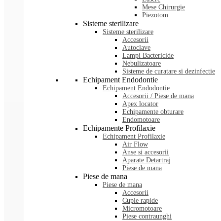
Mese Chirurgie
Piezotom
Sisteme sterilizare
Sisteme sterilizare
Accesorii
Autoclave
Lampi Bactericide
Nebulizatoare
Sisteme de curatare si dezinfectie
Echipament Endodontie
Echipament Endodontie
Accesorii / Piese de mana
Apex locator
Echipamente obturare
Endomotoare
Echipamente Profilaxie
Echipament Profilaxie
Air Flow
Anse si accesorii
Aparate Detartraj
Piese de mana
Piese de mana
Piese de mana
Accesorii
Cuple rapide
Micromotoare
Piese contraunghi