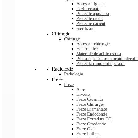
Accesorii igiena
Dezinfectanti
Protectie aparatura
Protectie medic
Protectie pacient
Sterilizare
Chirurgie
Chirurgie
Accesorii chirurgie
Hemostatice
Materiale de aditie osoasa
Produse pentru tratamentul alveolit
Protectia campului operator
Radiologie
Radiologie
Freze
Freze
Anse
Diverse
Freze Ceramica
Freze Chirurgie
Freze Diamantate
Freze Endodontie
Freze Extradure TC
Freze Ortodontie
Freze Otel
Freze Polimer