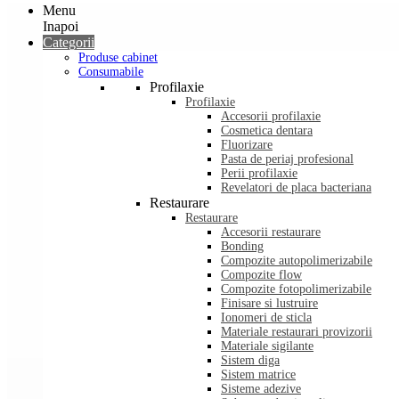
Menu
Inapoi
Categorii
Produse cabinet
Consumabile
Profilaxie
Profilaxie
Accesorii profilaxie
Cosmetica dentara
Fluorizare
Pasta de periaj profesional
Perii profilaxie
Revelatori de placa bacteriana
Restaurare
Restaurare
Accesorii restaurare
Bonding
Compozite autopolimerizabile
Compozite flow
Compozite fotopolimerizabile
Finisare si lustruire
Ionomeri de sticla
Materiale restaurari provizorii
Materiale sigilante
Sistem diga
Sistem matrice
Sisteme adezive