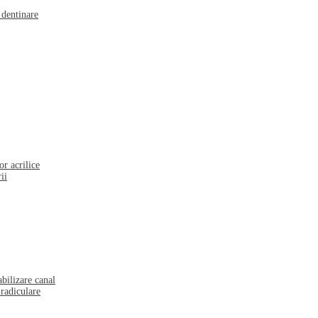
 dentinare
or acrilice
ii
bilizare canal
radiculare