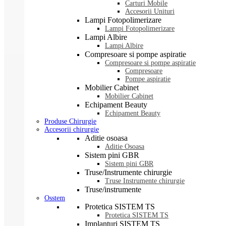
Carturi Mobile
Accesorii Unituri
Lampi Fotopolimerizare
Lampi Fotopolimerizare
Lampi Albire
Lampi Albire
Compresoare si pompe aspiratie
Compresoare si pompe aspiratie
Compresoare
Pompe aspiratie
Mobilier Cabinet
Mobilier Cabinet
Echipament Beauty
Echipament Beauty
Produse Chirurgie
Accesorii chirurgie
Aditie osoasa
Aditie Osoasa
Sistem pini GBR
Sistem pini GBR
Truse/Instrumente chirurgie
Truse Instrumente chirurgie
Truse/instrumente
Osstem
Protetica SISTEM TS
Protetica SISTEM TS
Implanturi SISTEM TS