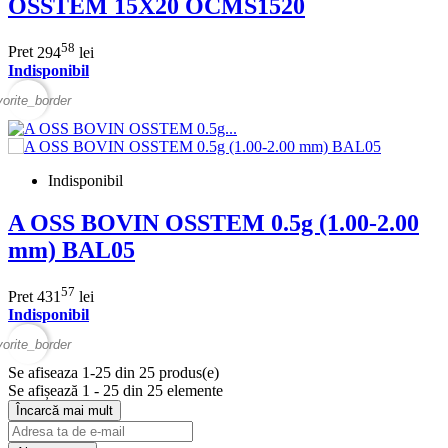
OSSTEM 15X20 OCMS1520
58
Pret
294
lei
Indisponibil
vorite_border
Indisponibil
A OSS BOVIN OSSTEM 0.5g (1.00-2.00
mm) BAL05
57
Pret
431
lei
Indisponibil
vorite_border
Se afiseaza 1-25 din 25 produs(e)
Se afișează 1 - 25 din 25 elemente
Încarcă mai mult