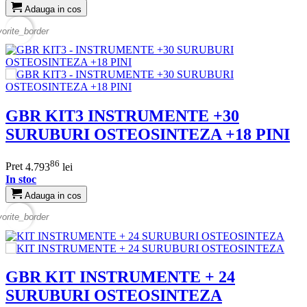
Adauga in cos
vorite_border
GBR KIT3 INSTRUMENTE +30
SURUBURI OSTEOSINTEZA +18 PINI
86
Pret
4.793
lei
In stoc
Adauga in cos
vorite_border
GBR KIT INSTRUMENTE + 24
SURUBURI OSTEOSINTEZA