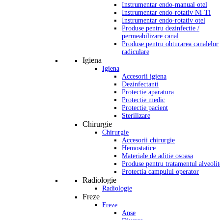
Instrumentar endo-manual otel
Instrumentar endo-rotativ Ni-Ti
Instrumentar endo-rotativ otel
Produse pentru dezinfectie /
permeabilizare canal
Produse pentru obturarea canalelor
radiculare
Igiena
Igiena
Accesorii igiena
Dezinfectanti
Protectie aparatura
Protectie medic
Protectie pacient
Sterilizare
Chirurgie
Chirurgie
Accesorii chirurgie
Hemostatice
Materiale de aditie osoasa
Produse pentru tratamentul alveolit
Protectia campului operator
Radiologie
Radiologie
Freze
Freze
Anse