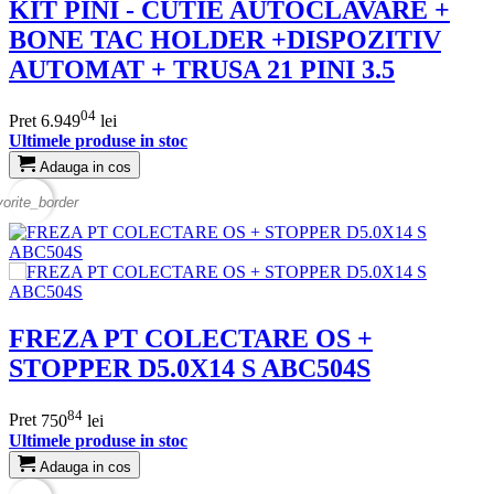
KIT PINI - CUTIE AUTOCLAVARE +
BONE TAC HOLDER +DISPOZITIV
AUTOMAT + TRUSA 21 PINI 3.5
04
Pret
6.949
lei
Ultimele produse in stoc
Adauga in cos
vorite_border
FREZA PT COLECTARE OS +
STOPPER D5.0X14 S ABC504S
84
Pret
750
lei
Ultimele produse in stoc
Adauga in cos