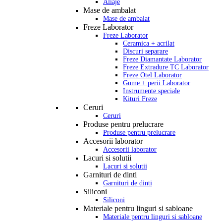
Aliaje
Mase de ambalat
Mase de ambalat
Freze Laborator
Freze Laborator
Ceramica + acrilat
Discuri separare
Freze Diamantate Laborator
Freze Extradure TC Laborator
Freze Otel Laborator
Gume + perii Laborator
Instrumente speciale
Kituri Freze
Ceruri
Ceruri
Produse pentru prelucrare
Produse pentru prelucrare
Accesorii laborator
Accesorii laborator
Lacuri si solutii
Lacuri si solutii
Garnituri de dinti
Garnituri de dinti
Siliconi
Siliconi
Materiale pentru linguri si sabloane
Materiale pentru linguri si sabloane