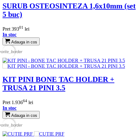
SURUB OSTEOSINTEZA 1,6x10mm (set
5 buc)
01
Pret
393
lei
In stoc
Adauga in cos
vorite_border
KIT PINI BONE TAC HOLDER +
TRUSA 21 PINI 3.5
64
Pret
1.936
lei
In stoc
Adauga in cos
vorite_border