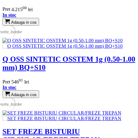
00
Pret
4.215
lei
In stoc
Adauga in cos
vorite_border
Q OSS SINTETIC OSSTEM 1g (0.50-1.00
mm) BQ+S10
91
Pret
546
lei
In stoc
Adauga in cos
vorite_border
SET FREZE BISTURIU