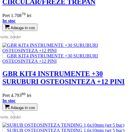
CIRCULAR/FREZE TREPAN
79
Pret
1.708
lei
In stoc
Adauga in cos
vorite_border
GBR KIT4 INSTRUMENTE +30
SURUBURI OSTEOSINTEZA +12 PINI
86
Pret
4.793
lei
In stoc
Adauga in cos
vorite_border