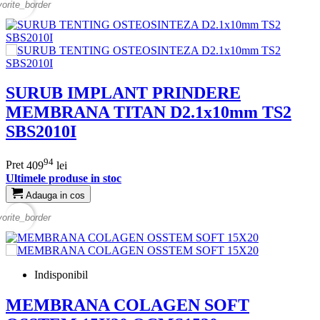
vorite_border
SURUB IMPLANT PRINDERE
MEMBRANA TITAN D2.1x10mm TS2
SBS2010I
94
Pret
409
lei
Ultimele produse in stoc
Adauga in cos
vorite_border
Indisponibil
MEMBRANA COLAGEN SOFT