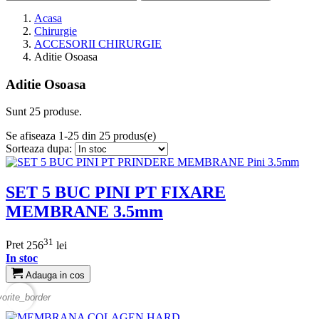
Acasa
Chirurgie
ACCESORII CHIRURGIE
Aditie Osoasa
Aditie Osoasa
Sunt 25 produse.
Se afiseaza 1-25 din 25 produs(e)
Sorteaza dupa:
SET 5 BUC PINI PT FIXARE
MEMBRANE 3.5mm
31
Pret
256
lei
In stoc
Adauga in cos
vorite_border