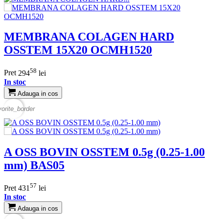
MEMBRANA COLAGEN HARD
OSSTEM 15X20 OCMH1520
58
Pret
294
lei
In stoc
Adauga in cos
vorite_border
A OSS BOVIN OSSTEM 0.5g (0.25-1.00
mm) BAS05
57
Pret
431
lei
In stoc
Adauga in cos