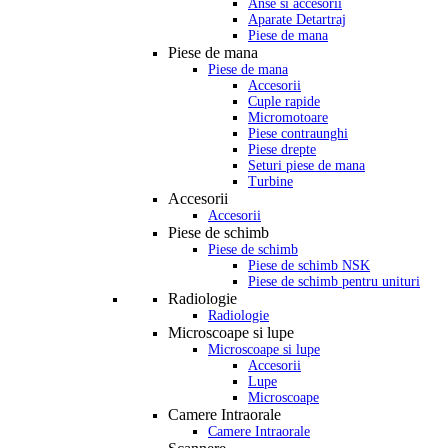
Anse si accesorii
Aparate Detartraj
Piese de mana
Piese de mana
Piese de mana
Accesorii
Cuple rapide
Micromotoare
Piese contraunghi
Piese drepte
Seturi piese de mana
Turbine
Accesorii
Accesorii
Piese de schimb
Piese de schimb
Piese de schimb NSK
Piese de schimb pentru unituri
Radiologie
Radiologie
Microscoape si lupe
Microscoape si lupe
Accesorii
Lupe
Microscoape
Camere Intraorale
Camere Intraorale