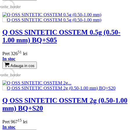
vorite_border
Q OSS SINTETIC OSSTEM 0.5g (0.50-
1.00 mm) BQ+S05
51
Pret
326
lei
In stoc
Adauga in cos
vorite_border
Q OSS SINTETIC OSSTEM 2g (0.50-1.00
mm) BQ+S20
15
Pret
967
lei
In stoc