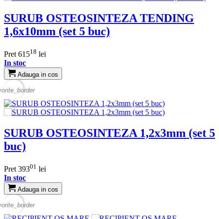
SURUB OSTEOSINTEZA TENDING
1,6x10mm (set 5 buc)
18
Pret
615
lei
In stoc
Adauga in cos
vorite_border
SURUB OSTEOSINTEZA 1,2x3mm (set 5
buc)
01
Pret
393
lei
In stoc
Adauga in cos
vorite_border