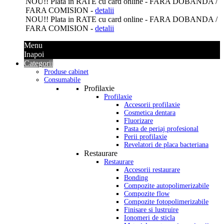
NOU
!! Plata in
RATE
cu card online -
FARA DOBANDA
/
FARA COMISION -
detalii
NOU
!! Plata in
RATE
cu card online -
FARA DOBANDA
/
FARA COMISION -
detalii
Menu
Inapoi
Categorii
Produse cabinet
Consumabile
Profilaxie
Profilaxie
Accesorii profilaxie
Cosmetica dentara
Fluorizare
Pasta de periaj profesional
Perii profilaxie
Revelatori de placa bacteriana
Restaurare
Restaurare
Accesorii restaurare
Bonding
Compozite autopolimerizabile
Compozite flow
Compozite fotopolimerizabile
Finisare si lustruire
Ionomeri de sticla