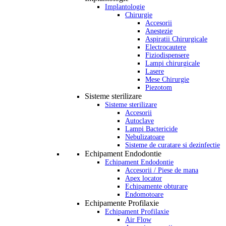
Implantologie
Chirurgie
Accesorii
Anestezie
Aspiratii Chirurgicale
Electrocautere
Fiziodispensere
Lampi chirurgicale
Lasere
Mese Chirurgie
Piezotom
Sisteme sterilizare
Sisteme sterilizare
Accesorii
Autoclave
Lampi Bactericide
Nebulizatoare
Sisteme de curatare si dezinfectie
Echipament Endodontie
Echipament Endodontie
Accesorii / Piese de mana
Apex locator
Echipamente obturare
Endomotoare
Echipamente Profilaxie
Echipament Profilaxie
Air Flow