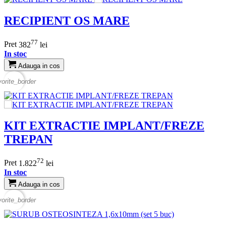
RECIPIENT OS MARE
77
Pret
382
lei
In stoc
Adauga in cos
vorite_border
KIT EXTRACTIE IMPLANT/FREZE
TREPAN
72
Pret
1.822
lei
In stoc
Adauga in cos
vorite_border