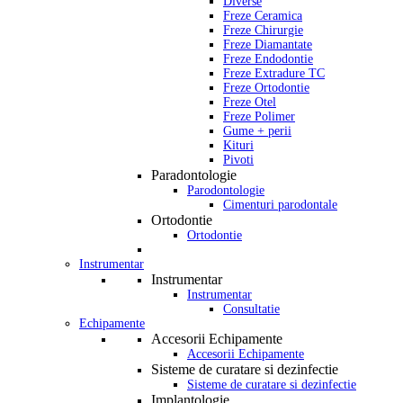
Diverse
Freze Ceramica
Freze Chirurgie
Freze Diamantate
Freze Endodontie
Freze Extradure TC
Freze Ortodontie
Freze Otel
Freze Polimer
Gume + perii
Kituri
Pivoti
Paradontologie
Parodontologie
Cimenturi parodontale
Ortodontie
Ortodontie
Instrumentar
Instrumentar
Instrumentar
Consultatie
Echipamente
Accesorii Echipamente
Accesorii Echipamente
Sisteme de curatare si dezinfectie
Sisteme de curatare si dezinfectie
Implantologie