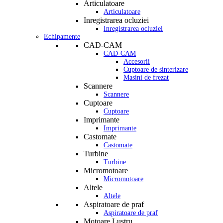
Articulatoare
Articulatoare
Inregistrarea ocluziei
Inregistrarea ocluziei
Echipamente
CAD-CAM
CAD-CAM
Accesorii
Cuptoare de sinterizare
Masini de frezat
Scannere
Scannere
Cuptoare
Cuptoare
Imprimante
Imprimante
Castomate
Castomate
Turbine
Turbine
Micromotoare
Micromotoare
Altele
Altele
Aspiratoare de praf
Aspiratoare de praf
Motoare Lustru