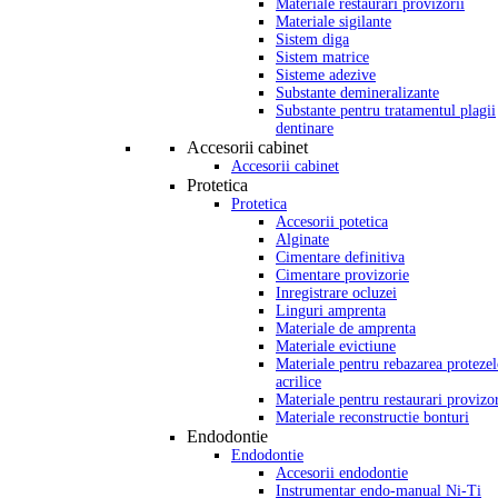
Materiale restaurari provizorii
Materiale sigilante
Sistem diga
Sistem matrice
Sisteme adezive
Substante demineralizante
Substante pentru tratamentul plagii
dentinare
Accesorii cabinet
Accesorii cabinet
Protetica
Protetica
Accesorii potetica
Alginate
Cimentare definitiva
Cimentare provizorie
Inregistrare ocluzei
Linguri amprenta
Materiale de amprenta
Materiale evictiune
Materiale pentru rebazarea protezel
acrilice
Materiale pentru restaurari provizor
Materiale reconstructie bonturi
Endodontie
Endodontie
Accesorii endodontie
Instrumentar endo-manual Ni-Ti