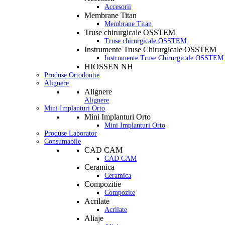
Accesorii
Membrane Titan
Membrane Titan
Truse chirurgicale OSSTEM
Truse chirurgicale OSSTEM
Instrumente Truse Chirurgicale OSSTEM
Instrumente Truse Chirurgicale OSSTEM
HIOSSEN NH
Produse Ortodontie
Alignere
Alignere
Alignere
Mini Implanturi Orto
Mini Implanturi Orto
Mini Implanturi Orto
Produse Laborator
Consumabile
CAD CAM
CAD CAM
Ceramica
Ceramica
Compozitie
Compozite
Acrilate
Acrilate
Aliaje