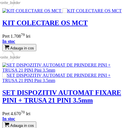
vorite_border
KIT COLECTARE OS MCT
79
Pret
1.708
lei
In stoc
Adauga in cos
vorite_border
SET DISPOZITIV AUTOMAT FIXARE
PINI + TRUSA 21 PINI 3.5mm
70
Pret
4.670
lei
In stoc
Adauga in cos