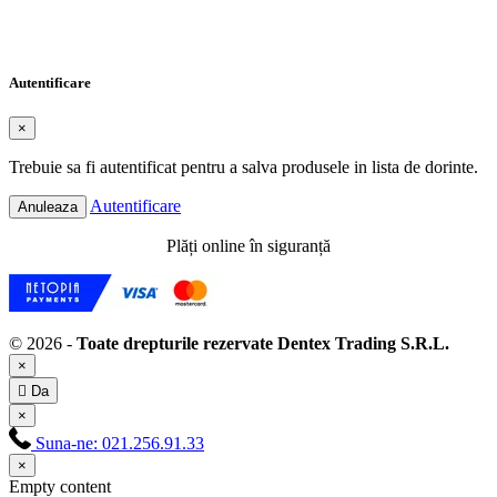
Numele listei de dorinte
Anuleaza
Creeaza o lista de dorinte
Autentificare
×
Trebuie sa fi autentificat pentru a salva produsele in lista de dorinte.
Autentificare
Anuleaza
Plăți online în siguranță
© 2026 -
Toate drepturile rezervate Dentex Trading S.R.L.
×

Da
×
Suna-ne:
021.256.91.33
×
Empty content