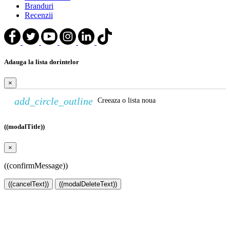
Branduri
Recenzii
Adauga la lista dorintelor
×
add_circle_outline
Creeaza o lista noua
((modalTitle))
×
((confirmMessage))
((cancelText))
((modalDeleteText))
Creeaza o lista de dorinte
×