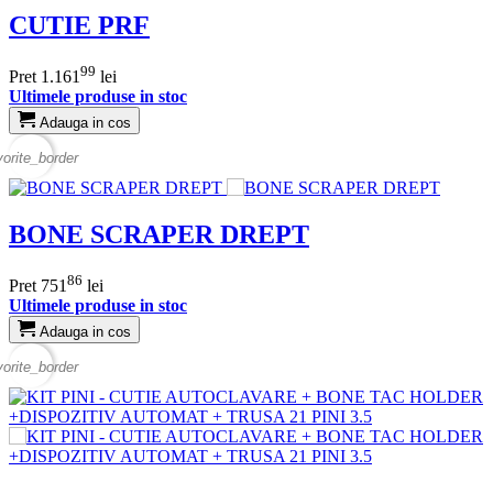
CUTIE PRF
99
Pret
1.161
lei
Ultimele produse in stoc
Adauga in cos
vorite_border
BONE SCRAPER DREPT
86
Pret
751
lei
Ultimele produse in stoc
Adauga in cos
vorite_border