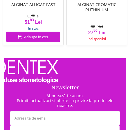
ALGINAT ALLIGAT FAST
ALGINAT CROMATIC
RUTHINIUM
63
lei
98
83
Pret
Pret de baza
51
Lei
32
lei
36
In stoc
50
Pret
Pret de baza
27
Lei
Adauga in cos
Indisponibil
Newsletter
Abonează-te acum.
Primiti actualizari si oferte cu privire la produsele
noastre.