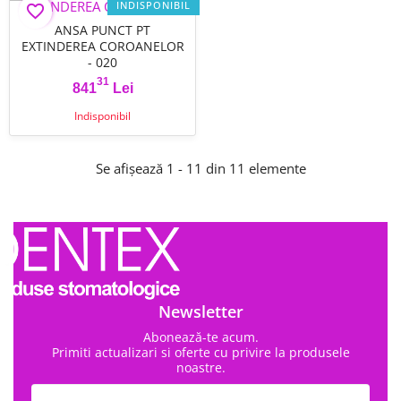
INDISPONIBIL
favorite_border
ANSA PUNCT PT
EXTINDEREA COROANELOR
- 020
31
841
Lei
Pret
Indisponibil
Se afișează 1 - 11 din 11 elemente
Newsletter
Abonează-te acum.
Primiti actualizari si oferte cu privire la produsele
noastre.