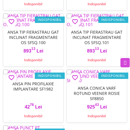
Indisponibil
Indisponibil
INDISPONIBIL
INDISPONIBIL
favorite_border
favorite_border
ANSA TIP FIERASTRAU GAT
ANSA TIP FIERASTRAU GAT
INCLINAT FRAGMENTARE
INCLINAT FRAGMENTARE
OS SFSQ.100
OS SFSQ.101
FILTRU
13
13
893
Lei
893
Lei
Pret
Pret
Indisponibil
Indisponibil
INDISPONIBIL
INDISPONIBIL
favorite_border
favorite_border
ANSA PIN PROFILAXIE
ANSA CONICA VARF
IMPLANTARE SF1982
ROTUND VEENER ROSIE
SF8850
76
43
42
Lei
925
Lei
Pret
Pret
Indisponibil
Indisponibil