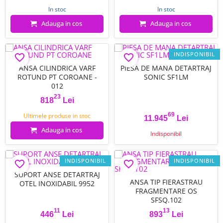
In stoc
In stoc
Adauga in cos
Adauga in cos
INDISPONIBIL
favorite_border
favorite_border
ANSA CILINDRICA VARF
PIESA DE MANA DETARTRAJ
ROTUND PT COROANE -
SONIC SF1LM
012
23
818
Lei
Pret
69
Ultimele produse in stoc
11.945
Lei
Pret
Adauga in cos
Indisponibil
INDISPONIBIL
INDISPONIBIL
favorite_border
favorite_border
SUPORT ANSE DETARTRAJ
ANSA TIP FIERASTRAU
OTEL INOXIDABIL 9952
FRAGMENTARE OS
SFSQ.102
11
13
446
Lei
893
Lei
Pret
Pret