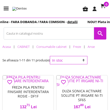
0
business_center
line -
FARA DOBANDA
/ FARA COMISION -
detalii
NOU
!! Plata in
Acasa
CABINET
Consumabile cabinet
Freze
Anse
Se afiseaza 1-11 din 11 produs(e)
favorite_border
favorite_border
FREZA PILA PENTRU
DUZA SONICA ACTIVARE
FINISARE INTERDENTARA
SOLUTIE PT IRIGARE NI-TI
ROSIE - DF1F
SF65
71
80
132
Lei
167
Lei
Pret
Pret