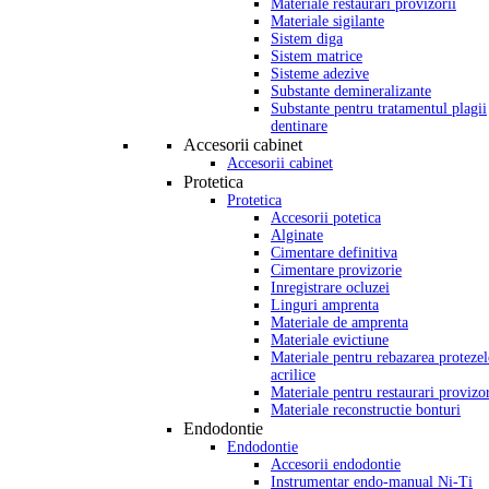
Materiale restaurari provizorii
Materiale sigilante
Sistem diga
Sistem matrice
Sisteme adezive
Substante demineralizante
Substante pentru tratamentul plagii
dentinare
Accesorii cabinet
Accesorii cabinet
Protetica
Protetica
Accesorii potetica
Alginate
Cimentare definitiva
Cimentare provizorie
Inregistrare ocluzei
Linguri amprenta
Materiale de amprenta
Materiale evictiune
Materiale pentru rebazarea protezel
acrilice
Materiale pentru restaurari provizor
Materiale reconstructie bonturi
Endodontie
Endodontie
Accesorii endodontie
Instrumentar endo-manual Ni-Ti