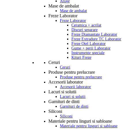
Aliaje
Mase de ambalat
Mase de ambalat
Freze Laborator
Freze Laborator
Ceramica + acrilat
Discuri separare
Freze Diamantate Laborator
Freze Extradure TC Laborator
Freze Otel Laborator
Gume + perii Laborator
Instrumente speciale
Kituri Freze
Ceruri
Ceruri
Produse pentru prelucrare
Produse pentru prelucrare
Accesorii laborator
Accesorii laborator
Lacuri si solutii
Lacuri si solutii
Garnituri de dinti
Garnituri de dinti
Siliconi
Siliconi
Materiale pentru linguri si sabloane
Materiale pentru linguri si sabloane