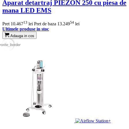
Aparat detartraj PIEZON 250 cu piesa de
mana LED EMS
13
54
Pret
10.467
lei
Pret de baza
13.249
lei
Ultimele produse in stoc
Adauga in cos
vorite_border