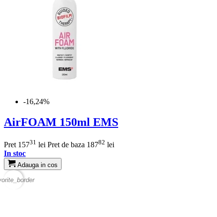
-16,24%
AirFOAM 150ml EMS
31
82
Pret
157
lei
Pret de baza
187
lei
In stoc
Adauga in cos
vorite_border