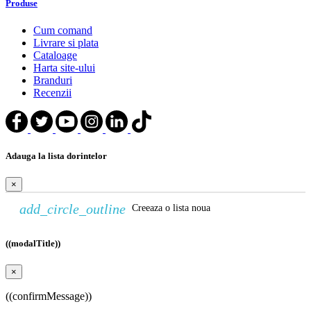
Produse
Cum comand
Livrare si plata
Cataloage
Harta site-ului
Branduri
Recenzii
Adauga la lista dorintelor
×
add_circle_outline
Creeaza o lista noua
((modalTitle))
×
((confirmMessage))