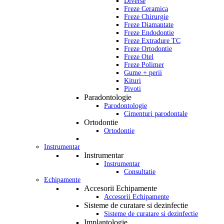
Diverse
Freze Ceramica
Freze Chirurgie
Freze Diamantate
Freze Endodontie
Freze Extradure TC
Freze Ortodontie
Freze Otel
Freze Polimer
Gume + perii
Kituri
Pivoti
Paradontologie
Parodontologie
Cimenturi parodontale
Ortodontie
Ortodontie
Instrumentar
Instrumentar
Instrumentar
Consultatie
Echipamente
Accesorii Echipamente
Accesorii Echipamente
Sisteme de curatare si dezinfectie
Sisteme de curatare si dezinfectie
Implantologie