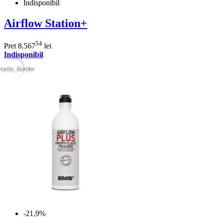
Indisponibil
Airflow Station+
54
Pret
8.567
lei
Indisponibil
vorite_border
-21,9%