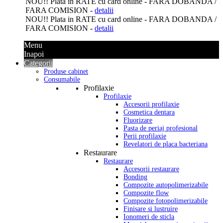
NOU
!! Plata in
RATE
cu card online -
FARA DOBANDA
/
FARA COMISION -
detalii
NOU
!! Plata in
RATE
cu card online -
FARA DOBANDA
/
FARA COMISION -
detalii
Menu
Inapoi
Categorii
Produse cabinet
Consumabile
Profilaxie
Profilaxie
Accesorii profilaxie
Cosmetica dentara
Fluorizare
Pasta de periaj profesional
Perii profilaxie
Revelatori de placa bacteriana
Restaurare
Restaurare
Accesorii restaurare
Bonding
Compozite autopolimerizabile
Compozite flow
Compozite fotopolimerizabile
Finisare si lustruire
Ionomeri de sticla