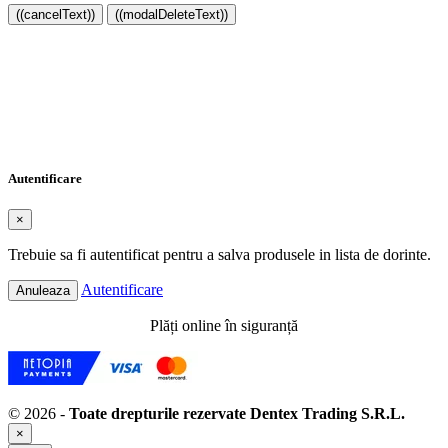
((cancelText))
((modalDeleteText))
Creeaza o lista de dorinte
×
Numele listei de dorinte
Anuleaza
Creeaza o lista de dorinte
Autentificare
×
Trebuie sa fi autentificat pentru a salva produsele in lista de dorinte.
Autentificare
Anuleaza
Plăți online în siguranță
© 2026 -
Toate drepturile rezervate Dentex Trading S.R.L.
×