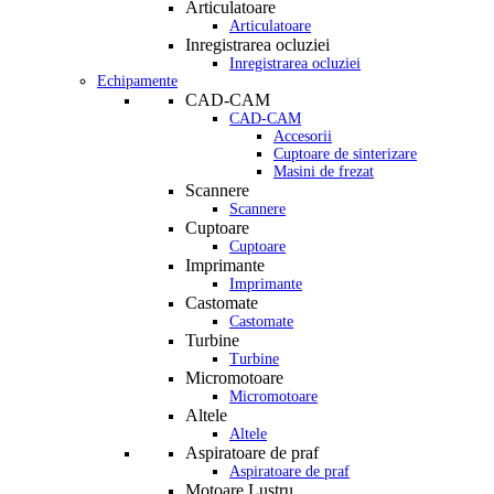
Articulatoare
Articulatoare
Inregistrarea ocluziei
Inregistrarea ocluziei
Echipamente
CAD-CAM
CAD-CAM
Accesorii
Cuptoare de sinterizare
Masini de frezat
Scannere
Scannere
Cuptoare
Cuptoare
Imprimante
Imprimante
Castomate
Castomate
Turbine
Turbine
Micromotoare
Micromotoare
Altele
Altele
Aspiratoare de praf
Aspiratoare de praf
Motoare Lustru