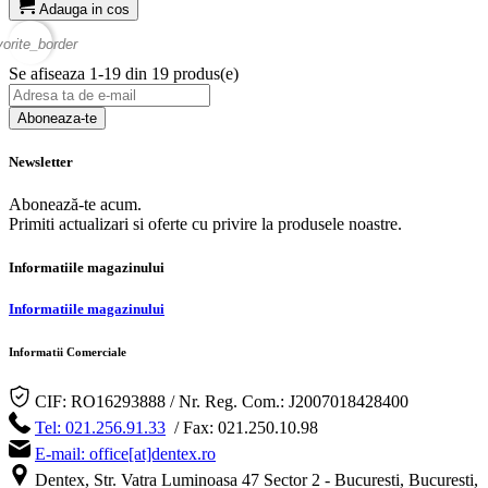
Adauga in cos
vorite_border
Se afiseaza 1-19 din 19 produs(e)
Aboneaza-te
Newsletter
Abonează-te acum.
Primiti actualizari si oferte cu privire la produsele noastre.
Informatiile magazinului
Informatiile magazinului
Informatii Comerciale
CIF: RO16293888 / Nr. Reg. Com.: J2007018428400
Tel: 021.256.91.33
/ Fax: 021.250.10.98
E-mail: office[at]dentex.ro
Dentex, Str. Vatra Luminoasa 47 Sector 2 - Bucuresti, Bucuresti,