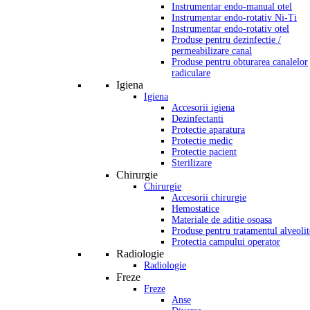
Instrumentar endo-manual otel
Instrumentar endo-rotativ Ni-Ti
Instrumentar endo-rotativ otel
Produse pentru dezinfectie /
permeabilizare canal
Produse pentru obturarea canalelor
radiculare
Igiena
Igiena
Accesorii igiena
Dezinfectanti
Protectie aparatura
Protectie medic
Protectie pacient
Sterilizare
Chirurgie
Chirurgie
Accesorii chirurgie
Hemostatice
Materiale de aditie osoasa
Produse pentru tratamentul alveolit
Protectia campului operator
Radiologie
Radiologie
Freze
Freze
Anse