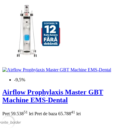
-9,5%
Airflow Prophylaxis Master GBT
Machine EMS-Dental
51
41
Pret
59.538
lei
Pret de baza
65.788
lei
vorite_border