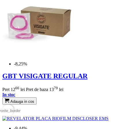
-8,25%
GBT VISIGATE REGULAR
66
79
Pret
12
lei
Pret de baza
13
lei
In stoc
Adauga in cos
vorite_border
-9,44%