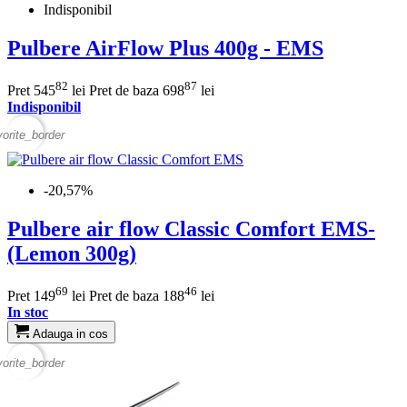
Indisponibil
Pulbere AirFlow Plus 400g - EMS
82
87
Pret
545
lei
Pret de baza
698
lei
Indisponibil
vorite_border
-20,57%
Pulbere air flow Classic Comfort EMS-
(Lemon 300g)
69
46
Pret
149
lei
Pret de baza
188
lei
In stoc
Adauga in cos
vorite_border