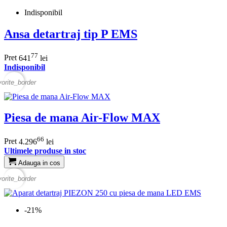
Indisponibil
Ansa detartraj tip P EMS
77
Pret
641
lei
Indisponibil
vorite_border
Piesa de mana Air-Flow MAX
66
Pret
4.296
lei
Ultimele produse in stoc
Adauga in cos
vorite_border
-21%