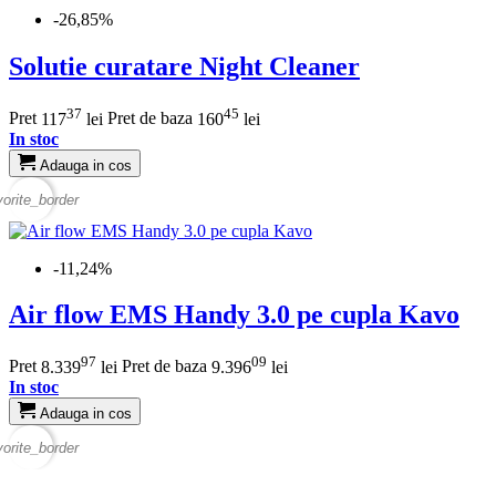
-26,85%
Solutie curatare Night Cleaner
37
45
Pret
117
lei
Pret de baza
160
lei
In stoc
Adauga in cos
vorite_border
-11,24%
Air flow EMS Handy 3.0 pe cupla Kavo
97
09
Pret
8.339
lei
Pret de baza
9.396
lei
In stoc
Adauga in cos
vorite_border