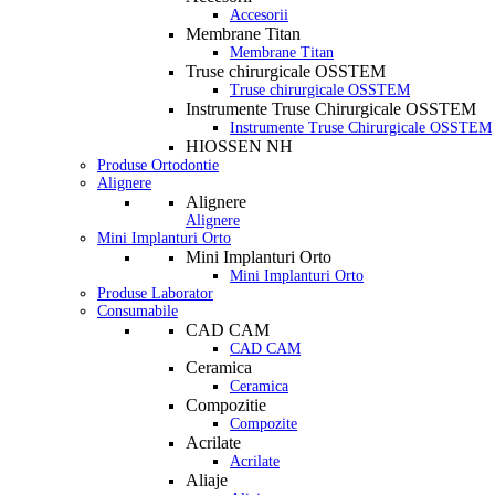
Accesorii
Membrane Titan
Membrane Titan
Truse chirurgicale OSSTEM
Truse chirurgicale OSSTEM
Instrumente Truse Chirurgicale OSSTEM
Instrumente Truse Chirurgicale OSSTEM
HIOSSEN NH
Produse Ortodontie
Alignere
Alignere
Alignere
Mini Implanturi Orto
Mini Implanturi Orto
Mini Implanturi Orto
Produse Laborator
Consumabile
CAD CAM
CAD CAM
Ceramica
Ceramica
Compozitie
Compozite
Acrilate
Acrilate
Aliaje