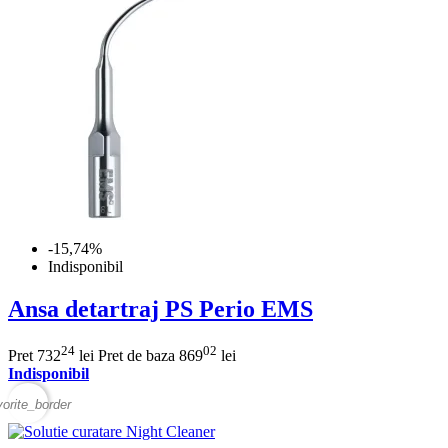
-15,74%
Indisponibil
Ansa detartraj PS Perio EMS
24
02
Pret
732
lei
Pret de baza
869
lei
Indisponibil
vorite_border