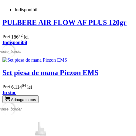
Indisponibil
PULBERE AIR FLOW AF PLUS 120gr
72
Pret
186
lei
Indisponibil
vorite_border
Set piesa de mana Piezon EMS
64
Pret
6.114
lei
In stoc
Adauga in cos
vorite_border