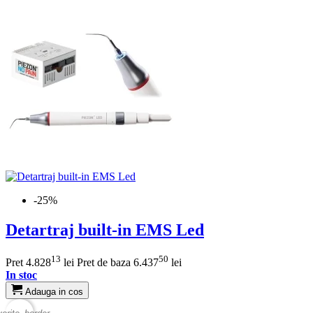
-25%
Detartraj built-in EMS Led
13
50
Pret
4.828
lei
Pret de baza
6.437
lei
In stoc
Adauga in cos