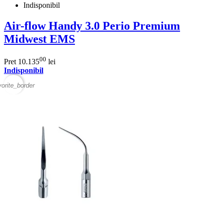
Indisponibil
Air-flow Handy 3.0 Perio Premium
Midwest EMS
00
Pret
10.135
lei
Indisponibil
vorite_border