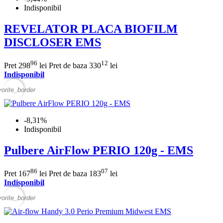
Indisponibil
REVELATOR PLACA BIOFILM
DISCLOSER EMS
96
12
Pret
298
lei
Pret de baza
330
lei
Indisponibil
vorite_border
-8,31%
Indisponibil
Pulbere AirFlow PERIO 120g - EMS
86
07
Pret
167
lei
Pret de baza
183
lei
Indisponibil
vorite_border