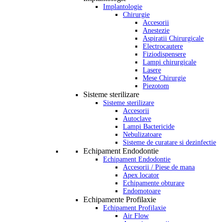
Implantologie
Chirurgie
Accesorii
Anestezie
Aspiratii Chirurgicale
Electrocautere
Fiziodispensere
Lampi chirurgicale
Lasere
Mese Chirurgie
Piezotom
Sisteme sterilizare
Sisteme sterilizare
Accesorii
Autoclave
Lampi Bactericide
Nebulizatoare
Sisteme de curatare si dezinfectie
Echipament Endodontie
Echipament Endodontie
Accesorii / Piese de mana
Apex locator
Echipamente obturare
Endomotoare
Echipamente Profilaxie
Echipament Profilaxie
Air Flow