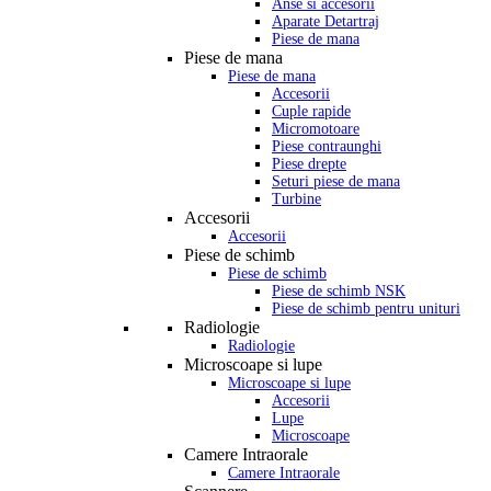
Anse si accesorii
Aparate Detartraj
Piese de mana
Piese de mana
Piese de mana
Accesorii
Cuple rapide
Micromotoare
Piese contraunghi
Piese drepte
Seturi piese de mana
Turbine
Accesorii
Accesorii
Piese de schimb
Piese de schimb
Piese de schimb NSK
Piese de schimb pentru unituri
Radiologie
Radiologie
Microscoape si lupe
Microscoape si lupe
Accesorii
Lupe
Microscoape
Camere Intraorale
Camere Intraorale