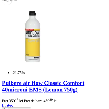
vorite_border
-21,75%
Pulbere air flow Classic Comfort
40microni EMS (Lemon 750g)
47
39
Pret
359
lei
Pret de baza
459
lei
In stoc