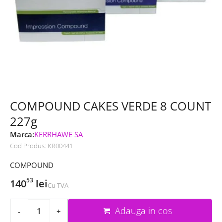
COMPOUND CAKES VERDE 8 COUNT
227g
Marca:
KERRHAWE SA
Cod Produs:
KR00441
COMPOUND
53
140
lei
Cu TVA
Adauga in cos
-
+