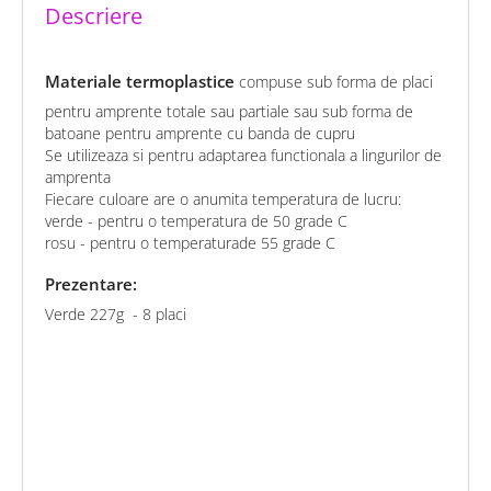
Descriere
Materiale termoplastice
compuse sub forma de placi
pentru amprente totale sau partiale sau sub forma de
batoane pentru amprente cu banda de cupru
Se utilizeaza si pentru adaptarea functionala a lingurilor de
amprenta
Fiecare culoare are o anumita temperatura de lucru:
verde - pentru o temperatura de 50 grade C
rosu - pentru o temperaturade 55 grade C
Prezentare:
Verde 227g - 8 placi
chat
Comentarii (0)
edit
Fii primul care scrie o recenzie