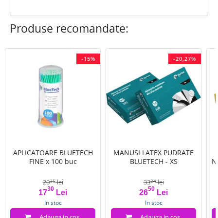
Produse recomandate:
-15%
-20,27%
APLICATOARE BLUETECH
MANUSI LATEX PUDRATE
FINE x 100 buc
BLUETECH - XS
N
20
lei
33
lei
35
24
30
50
Pret
Pret de baza
Pret
Pret de baza
17
Lei
26
Lei
In stoc
In stoc
Adauga in cos
Adauga in cos