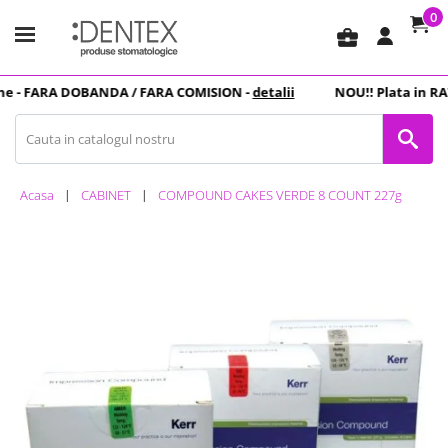
0
business_center
 -
FARA DOBANDA
/ FARA COMISION -
detalii
NOU
!! Plata in
RAT
Acasa
CABINET
COMPOUND CAKES VERDE 8 COUNT 227g