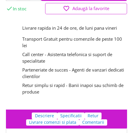

favorite_border
Adaugă la favorite
In stoc
Livrare rapida in 24 de ore, de luni pana vineri
Transport Gratuit pentru comenzile de peste 100
lei
Call center - Asistenta telefonica si suport de
specialitate
Parteneriate de succes - Agenti de vanzari dedicati
clientilor
Retur simplu si rapid - Banii inapoi sau schimb de
produse
Descriere
Specificatii
Retur
Livrare comenzi si plata
Comentarii