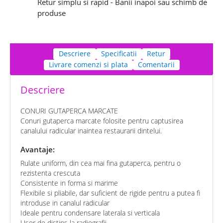
Retur simplu si rapid - Banii inapoi sau schimb de
produse
Descriere
Specificatii
Retur
Livrare comenzi si plata
Comentarii
Descriere
CONURI GUTAPERCA MARCATE
Conuri gutaperca marcate folosite pentru captusirea
canalului radicular inaintea restaurarii dintelui.
Avantaje:
Rulate uniform, din cea mai fina gutaperca, pentru o
rezistenta crescuta
Consistente in forma si marime
Flexibile si pliabile, dar suficient de rigide pentru a putea fi
introduse in canalul radicular
Ideale pentru condensare laterala si verticala
Usor de distins la radiografii