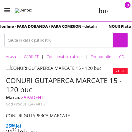
0
business_c
online -
FARA DOBANDA
/ FARA COMISION -
detalii
NOU
!! Plata 
Acasa
CABINET
Consumabile cabinet
Endodontie
CONURI
-15%
CONURI GUTAPERCA MARCATE 15 -
120 buc
Marca:
GAPADENT
Cod Produs:
GAPA#15
CONURI GUTAPERCA MARCATE
25
lei
56
72
21
lei