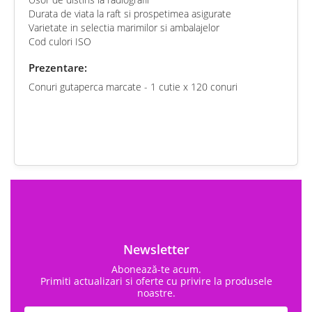
Durata de viata la raft si prospetimea asigurate
Varietate in selectia marimilor si ambalajelor
Cod culori ISO
Prezentare:
Conuri gutaperca marcate - 1 cutie x 120 conuri
chat
Comentarii (0)
Newsletter
Abonează-te acum.
Primiti actualizari si oferte cu privire la produsele
noastre.