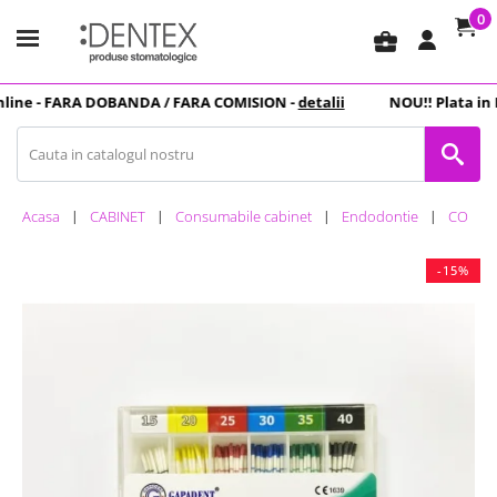
0
business_center
ine -
FARA DOBANDA
/ FARA COMISION -
detalii
NOU
!! Plata in
R
Acasa
CABINET
Consumabile cabinet
Endodontie
CONURI
-15%