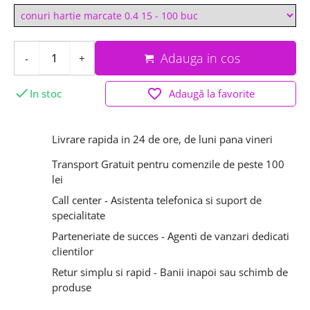
Adauga in cos
-
+

favorite_border
Adaugă la favorite
In stoc
Livrare rapida in 24 de ore, de luni pana vineri
Transport Gratuit pentru comenzile de peste 100
lei
Call center - Asistenta telefonica si suport de
specialitate
Parteneriate de succes - Agenti de vanzari dedicati
clientilor
Retur simplu si rapid - Banii inapoi sau schimb de
produse