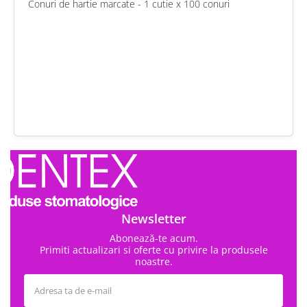
Conuri de hartie marcate - 1 cutie x 100 conuri
chat
Comentarii (0)
edit
Fii primul care scrie o recenzie
Newsletter
Abonează-te acum.
Primiti actualizari si oferte cu privire la produsele
noastre.