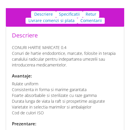
Descriere
Specificatii
Retur
Livrare comenzi si plata
Comentarii
Descriere
CONURI HARTIE MARCATE 0.4
Conuri de hartie endodontice, marcate, folosite in terapia
canalului radicular pentru indepartarea umezelii sau
introducerea medicamentelor.
Avantaje:
Rulate uniform
Consistenta in forma si marime garantata
Foarte absorbabile si sterilizate cu raze gamma
Durata lunga de viata la raft si prospetime asigurate
Varietate in selectia marimilor si ambalajelor
Cod de culori ISO
Prezentare: