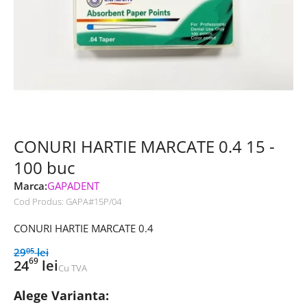
CONURI HARTIE MARCATE 0.4 15 -
100 buc
Marca:
GAPADENT
Cod Produs:
GAPA#15P/04
CONURI HARTIE MARCATE 0.4
29
lei
05
69
24
lei
Cu TVA
Alege Varianta: