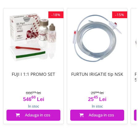
-18%
-15%
FUJI I 1:1 PROMO SET
FURTUN IRIGATIE tip NSK
P
5
666
lei
29
lei
59
94
60
45
Pret
Pret de baza
Pret
Pret de baza
546
Lei
25
Lei
In stoc
In stoc
Adauga in cos
Adauga in cos