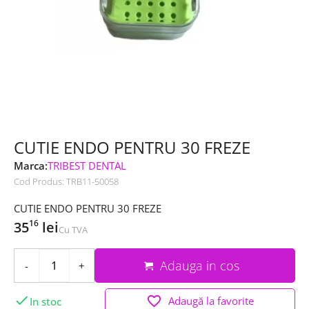
CUTIE ENDO PENTRU 30 FREZE
Marca:
TRIBEST DENTAL
Cod Produs:
TRB11-50058
CUTIE ENDO PENTRU 30 FREZE
16
35
lei
Cu TVA
Adauga in cos
-
+

favorite_border
Adaugă la favorite
In stoc