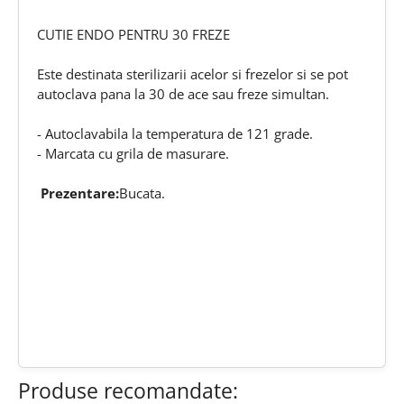
CUTIE ENDO PENTRU 30 FREZE
Este destinata sterilizarii acelor si frezelor si se pot
autoclava pana la 30 de ace sau freze simultan.
- Autoclavabila la temperatura de 121 grade.
- Marcata cu grila de masurare.
Prezentare:
Bucata.
chat
Comentarii (0)
edit
Fii primul care scrie o recenzie
Produse recomandate: