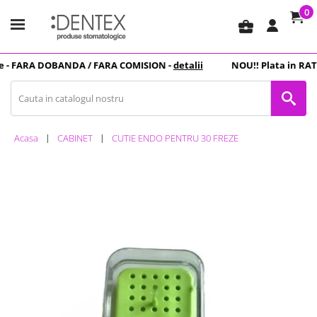
0
business_center
-
FARA DOBANDA
/ FARA COMISION -
detalii
NOU
!! Plata in
RATE
Acasa
CABINET
CUTIE ENDO PENTRU 30 FREZE