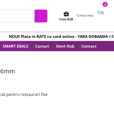
0
Coș
business_center
Contul meu
Cont B2B
NOU
!! Plata in
RATE
cu card online -
FARA DOBANDA
/ FARA
SMART DEALS
Cursuri
Dent Hub
Contact
 16mm
icat pentru restaurari fixe