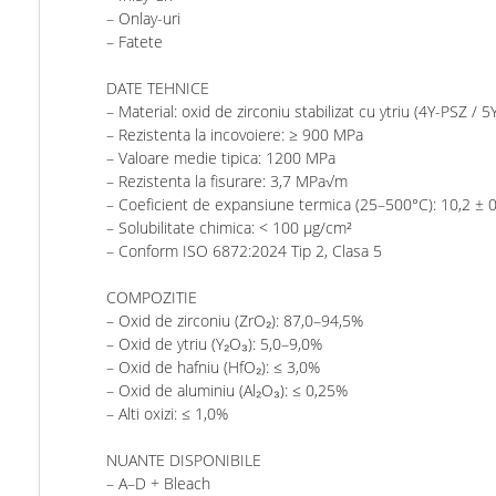
– Onlay-uri
– Fatete
DATE TEHNICE
– Material: oxid de zirconiu stabilizat cu ytriu (4Y-PSZ / 5
– Rezistenta la incovoiere: ≥ 900 MPa
– Valoare medie tipica: 1200 MPa
– Rezistenta la fisurare: 3,7 MPa√m
– Coeficient de expansiune termica (25–500°C): 10,2 ± 0
– Solubilitate chimica: < 100 μg/cm²
– Conform ISO 6872:2024 Tip 2, Clasa 5
COMPOZITIE
– Oxid de zirconiu (ZrO₂): 87,0–94,5%
– Oxid de ytriu (Y₂O₃): 5,0–9,0%
– Oxid de hafniu (HfO₂): ≤ 3,0%
– Oxid de aluminiu (Al₂O₃): ≤ 0,25%
– Alti oxizi: ≤ 1,0%
NUANTE DISPONIBILE
– A–D + Bleach