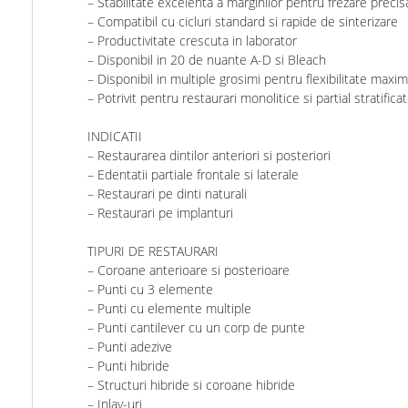
– Stabilitate excelenta a marginilor pentru frezare precis
– Compatibil cu cicluri standard si rapide de sinterizare
– Productivitate crescuta in laborator
– Disponibil in 20 de nuante A-D si Bleach
– Disponibil in multiple grosimi pentru flexibilitate maxi
– Potrivit pentru restaurari monolitice si partial stratifica
INDICATII
– Restaurarea dintilor anteriori si posteriori
– Edentatii partiale frontale si laterale
– Restaurari pe dinti naturali
– Restaurari pe implanturi
TIPURI DE RESTAURARI
– Coroane anterioare si posterioare
– Punti cu 3 elemente
– Punti cu elemente multiple
– Punti cantilever cu un corp de punte
– Punti adezive
– Punti hibride
– Structuri hibride si coroane hibride
– Inlay-uri