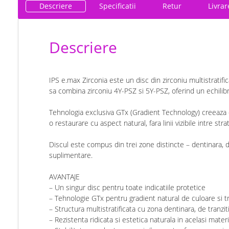
Descriere
Specificatii
Retur
Livrar
Descriere
IPS e.max Zirconia este un disc din zirconiu multistratif
sa combina zirconiu 4Y-PSZ si 5Y-PSZ, oferind un echilibr
Tehnologia exclusiva GTx (Gradient Technology) creeaza o tr
o restaurare cu aspect natural, fara linii vizibile intre strat
Discul este compus din trei zone distincte – dentinara, de 
suplimentare.
AVANTAJE
– Un singur disc pentru toate indicatiile protetice
– Tehnologie GTx pentru gradient natural de culoare si tr
– Structura multistratificata cu zona dentinara, de tranziti
– Rezistenta ridicata si estetica naturala in acelasi materi