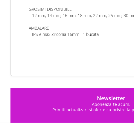
GROSIMI DISPONIBILE
– 12 mm, 14 mm, 16 mm, 18 mm, 22 mm, 25 mm, 30 
AMBALARE
– IPS e.max Zirconia 16mm– 1 bucata
chat
Comentarii (0)
Newsletter
Abonează-te acum.
Primiti actualizari si oferte cu privire la