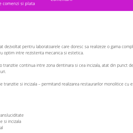
e comenzi si plata
icat dezvoltat pentru laboratoarele care doresc sa realizeze o gama comple
u optim intre rezistenta mecanica si estetica.
anzitie continua intre zona dentinara si cea incizala, atat din punct de ved
uri.
tranzitie si incizala – permitand realizarea restaurarilor monolitice cu es
ansluciditate
e si incizala
al