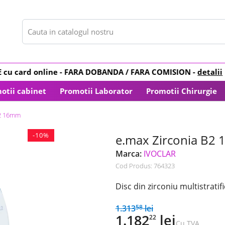
card online -
FARA DOBANDA
/ FARA COMISION -
detalii
otii cabinet
Promotii Laborator
Promotii Chirurgie
B2 16mm
-10%
e.max Zirconia B2
Marca:
IVOCLAR
Cod Produs:
764323
Disc din zirconiu multistratif
1.313
lei
58
1.182
lei
22
Cu TVA