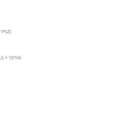
Y-PSZ)
,5 × 10⁻⁶/K