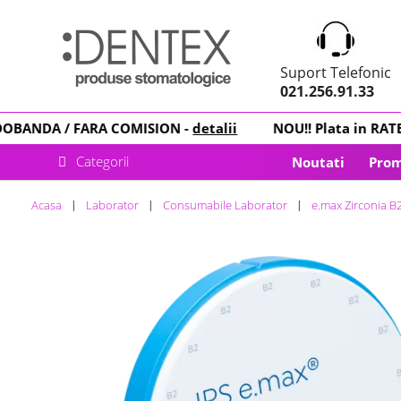
Suport Telefonic
021.256.91.33
ANDA
/ FARA COMISION -
detalii
NOU
!! Plata in
RATE
cu 
Categorii
Noutati
Prom
Acasa
Laborator
Consumabile Laborator
e.max Zirconia 