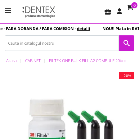
0
business_center
 -
FARA DOBANDA
/ FARA COMISION -
detalii
NOU
!! Plata in
RATE
Acasa
CABINET
FILTEK ONE BULK FILL A2 COMPULE 20buc
-20%