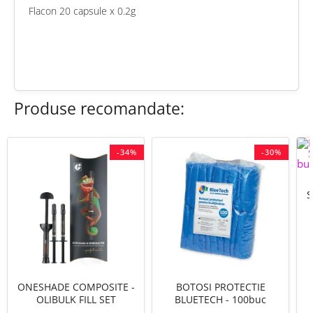
Flacon 20 capsule x 0.2g
chat
Comentarii (0)
Produse recomandate:
-34%
-30%
S
ONESHADE COMPOSITE -
BOTOSI PROTECTIE
OLIBULK FILL SET
BLUETECH - 100buc