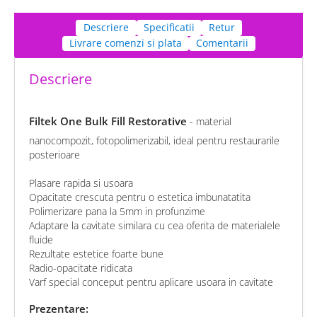
Descriere
Specificatii
Retur
Livrare comenzi si plata
Comentarii
Descriere
Filtek One Bulk Fill Restorative
- material
nanocompozit, fotopolimerizabil, ideal pentru restaurarile
posterioare
Plasare rapida si usoara
Opacitate crescuta pentru o estetica imbunatatita
Polimerizare pana la 5mm in profunzime
Adaptare la cavitate similara cu cea oferita de materialele
fluide
Rezultate estetice foarte bune
Radio-opacitate ridicata
Varf special conceput pentru aplicare usoara in cavitate
Prezentare: