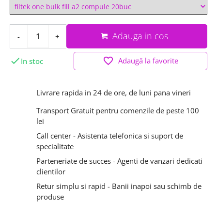
Adauga in cos
-
+

favorite_border
Adaugă la favorite
In stoc
Livrare rapida in 24 de ore, de luni pana vineri
Transport Gratuit pentru comenzile de peste 100
lei
Call center - Asistenta telefonica si suport de
specialitate
Parteneriate de succes - Agenti de vanzari dedicati
clientilor
Retur simplu si rapid - Banii inapoi sau schimb de
produse