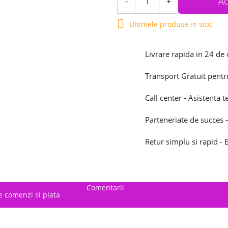
Ad
-
+

Ultimele produse in stoc
Livrare rapida in 24 de 
Transport Gratuit pentr
Call center - Asistenta t
Parteneriate de succes -
Retur simplu si rapid -
Comentarii
e comenzi si plata