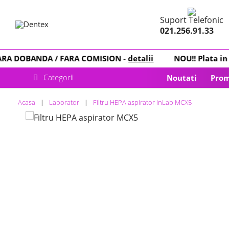
Suport Telefonic
021.256.91.33
A DOBANDA
/ FARA COMISION -
detalii
NOU
!! Plata in
R
Categorii
Noutati
Prom
Acasa
Laborator
Filtru HEPA aspirator InLab MCX5