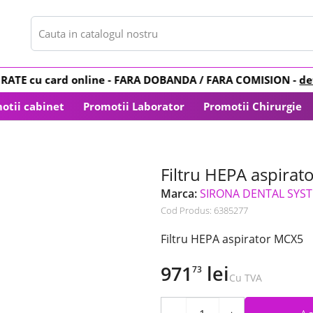
ATE
cu card online -
FARA DOBANDA
/ FARA COMISION -
detal
otii cabinet
Promotii Laborator
Promotii Chirurgie
Filtru HEPA aspira
Marca:
SIRONA DENTAL SYS
Cod Produs:
6385277
Filtru HEPA aspirator MCX5
971
lei
73
Cu TVA