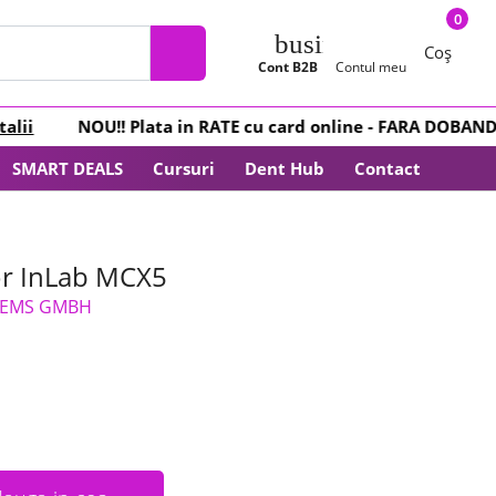
0
business_center
Coș
Cont B2B
Contul meu
ii
NOU
!! Plata in
RATE
cu card online -
FARA DOBANDA
SMART DEALS
Cursuri
Dent Hub
Contact
tor InLab MCX5
TEMS GMBH