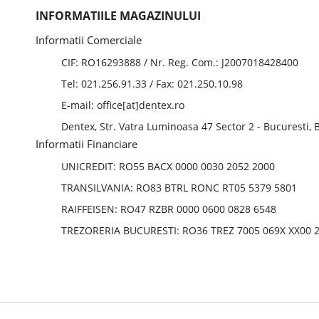
INFORMATIILE MAGAZINULUI
Informatii Comerciale
CIF: RO16293888 / Nr. Reg. Com.: J2007018428400
Tel: 021.256.91.33
/ Fax: 021.250.10.98
E-mail: office[at]dentex.ro
Dentex, Str. Vatra Luminoasa 47 Sector 2 - Bucuresti,
Informatii Financiare
UNICREDIT: RO55 BACX 0000 0030 2052 2000
TRANSILVANIA: RO83 BTRL RONC RT05 5379 5801
RAIFFEISEN: RO47 RZBR 0000 0600 0828 6548
TREZORERIA BUCURESTI: RO36 TREZ 7005 069X XX00 