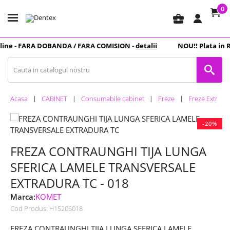
0
business_center
ine -
FARA DOBANDA
/ FARA COMISION -
detalii
NOU
!! Plata in
R
Acasa
CABINET
Consumabile cabinet
Freze
Freze Extradu
-20%
FREZA CONTRAUNGHI TIJA LUNGA
SFERICA LAMELE TRANSVERSALE
EXTRADURA TC - 018
Marca:
KOMET
Cod Produs:
H1S205018
FREZA CONTRAUNGHI TIJA LUNGA SFERICA LAMELE