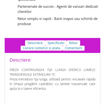
Parteneriate de succes - Agenti de vanzari dedicati
clientilor
Retur simplu si rapid - Banii inapoi sau schimb de
produse
Descriere
Specificatii
Retur
Livrare comenzi si plata
Comentarii
Descriere
FREZA CONTRAUNGHI TIJA LUNGA SFERICA LAMELE
TRANSVERSALE EXTRADURA TC
Freza extradura tija lunga, utilizată pentru excavare rapida
în timpul pregătirii cavităților, cu lamele trasversale care
ajuta la o taiere eficienta.
chat
Comentarii (0)