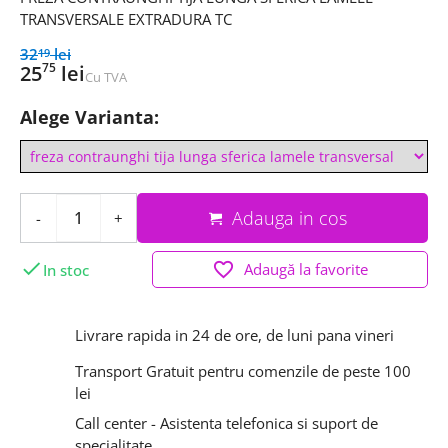
TRANSVERSALE EXTRADURA TC
32
lei
19
75
25
lei
Cu TVA
Alege Varianta:
Adauga in cos
-
+

favorite_border
Adaugă la favorite
In stoc
Livrare rapida in 24 de ore, de luni pana vineri
Transport Gratuit pentru comenzile de peste 100
lei
Call center - Asistenta telefonica si suport de
specialitate