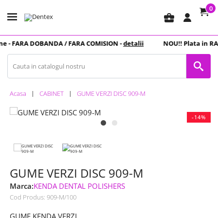
0
business_center
e -
FARA DOBANDA
/ FARA COMISION -
detalii
NOU
!! Plata in
RAT
Acasa
CABINET
GUME VERZI DISC 909-M
-14%
GUME VERZI DISC 909-M
Marca:
KENDA DENTAL POLISHERS
Cod Produs:
909-M/100
GUME KENDA VERZI