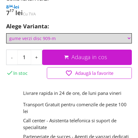
8
lei
34
17
7
lei
Cu TVA
Alege Varianta:
Adauga in cos
-
+

favorite_border
Adaugă la favorite
In stoc
Livrare rapida in 24 de ore, de luni pana vineri
Transport Gratuit pentru comenzile de peste 100
lei
Call center - Asistenta telefonica si suport de
specialitate
Parteneriate de succes - Agenti de vanzari dedicati