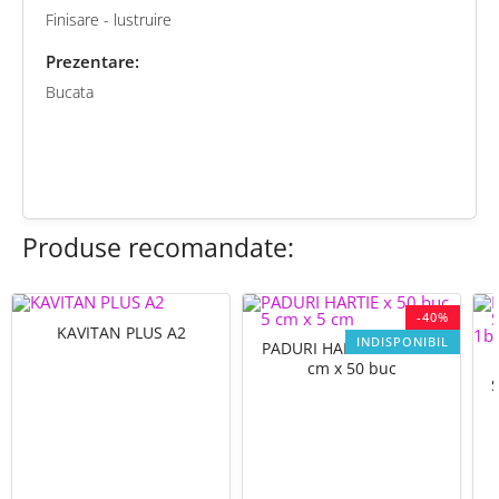
Finisare - lustruire
Prezentare:
Bucata
chat
Comentarii (0)
Produse recomandate:
-40%
KAVITAN PLUS A2
INDISPONIBIL
PADURI HARTIE 5 cm x 5
cm x 50 buc