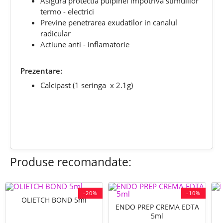
Asigura protectia pulpinei impotriva stimulilor
termo - electrici
Previne penetrarea exudatilor in canalul
radicular
Actiune anti - inflamatorie
Prezentare:
Calcipast (1 seringa x 2.1g)
chat
Comentarii (0)
Produse recomandate:
-20%
-10%
OLIETCH BOND 5ml
ENDO PREP CREMA EDTA
5ml