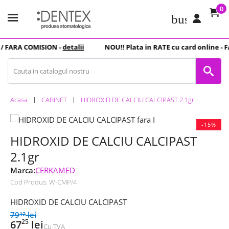
0
business_c
 FARA COMISION -
detalii
NOU
!! Plata in
RATE
cu card online -
FA
Acasa
CABINET
HIDROXID DE CALCIU CALCIPAST 2.1gr
-15%
HIDROXID DE CALCIU CALCIPAST
2.1gr
Marca:
CERKAMED
Cod Produs:
W-CMP/4
HIDROXID DE CALCIU CALCIPAST
79
lei
12
25
67
lei
Cu TVA