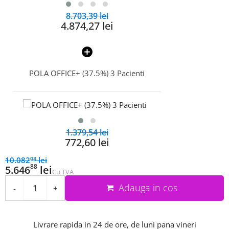
8.703,39 lei
4.874,27 lei
POLA OFFICE+ (37.5%) 3 Pacienti
1.379,54 lei
772,60 lei
10.082
lei
93
88
5.646
lei
Cu TVA
Adauga in cos
-
+
Livrare rapida in 24 de ore, de luni pana vineri