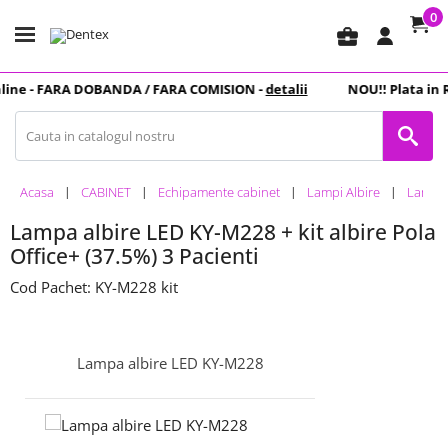
0
business_center
ine -
FARA DOBANDA
/ FARA COMISION -
detalii
NOU
!! Plata in
R
Acasa
CABINET
Echipamente cabinet
Lampi Albire
Lampa a
Lampa albire LED KY-M228 + kit albire Pola
Office+ (37.5%) 3 Pacienti
Cod Pachet: KY-M228 kit
Lampa albire LED KY-M228