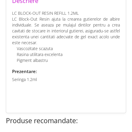
Descriere
LC BLOCK-OUT RESIN REFILL 1.2ML
LC Block-Out Resin ajuta la crearea gutierelor de albire
individuale. Se aseaza pe mulajul dintilor pentru a crea
cavitati de stocare in interiorul gutierei, asiguradu-se astfel
existenta unei cantitati adecvate de gel exact acolo unde
este necesar.
Vascozitate scazuta
Rasina utilitara excelenta
Pigment albastru
Prezentare:
Seringa 1.2ml
chat
Comentarii (0)
Produse recomandate: