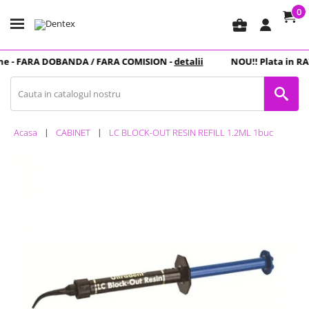
0
business_center
e -
FARA DOBANDA
/ FARA COMISION -
detalii
NOU
!! Plata in
RAT
Acasa
CABINET
LC BLOCK-OUT RESIN REFILL 1.2ML 1buc