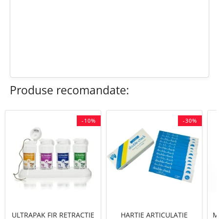
chat
Comentarii (0)
edit
Fii primul care scrie o recenzie
Produse recomandate:
-10%
-30%
ULTRAPAK FIR RETRACTIE
HARTIE ARTICULATIE
M