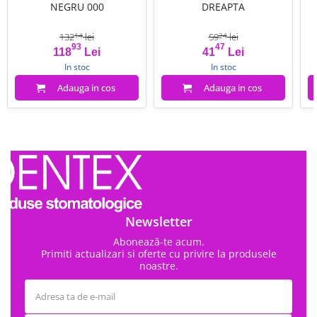
NEGRU 000
DREAPTA
132
lei
59
lei
14
24
93
47
Pret
Pret de baza
Pret
Pret de baza
118
Lei
41
Lei
In stoc
In stoc
Adauga in cos
Adauga in cos
Newsletter
Abonează-te acum.
Primiti actualizari si oferte cu privire la produsele
noastre.