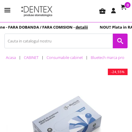
0
business_center
e -
FARA DOBANDA
/ FARA COMISION -
detalii
NOU
!! Plata in
RA
Acasa
CABINET
Consumabile cabinet
Bluetech marca proprie
-24,55%