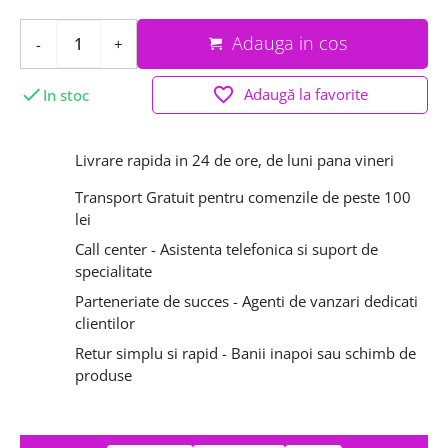
Adauga in cos
-
+

favorite_border
Adaugă la favorite
In stoc
Livrare rapida in 24 de ore, de luni pana vineri
Transport Gratuit pentru comenzile de peste 100
lei
Call center - Asistenta telefonica si suport de
specialitate
Parteneriate de succes - Agenti de vanzari dedicati
clientilor
Retur simplu si rapid - Banii inapoi sau schimb de
produse