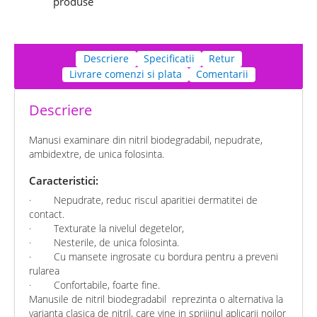
produse
Descriere
Specificatii
Retur
Livrare comenzi si plata
Comentarii
Descriere
Manusi examinare din nitril biodegradabil, nepudrate,
ambidextre, de unica folosinta.
Caracteristici:
·
Nepudrate, reduc riscul aparitiei dermatitei de
contact.
·
Texturate la nivelul degetelor,
·
Nesterile, de unica folosinta.
·
Cu mansete ingrosate cu bordura pentru a preveni
rularea
·
Confortabile, foarte fine.
Manusile de nitril biodegradabil
reprezinta o alternativa la
varianta clasica de nitril, care vine in sprijinul aplicarii noilor