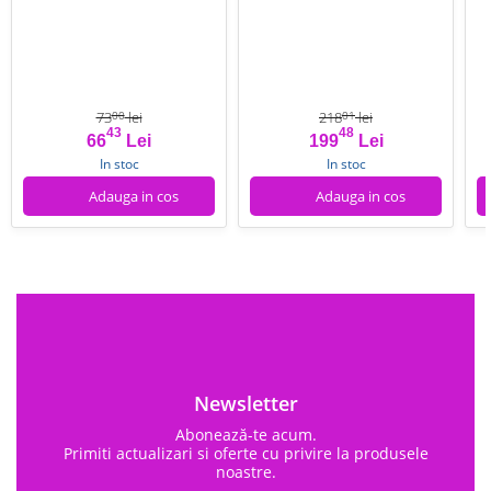
73
lei
218
lei
00
01
43
48
Pret
Pret de baza
Pret
Pret de baza
66
Lei
199
Lei
In stoc
In stoc
Adauga in cos
Adauga in cos
Newsletter
Abonează-te acum.
Primiti actualizari si oferte cu privire la produsele
noastre.