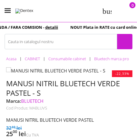
0
business_c
DA
/ FARA COMISION -
detalii
NOU
!! Plata in
RATE
cu card online
Acasa
CABINET
Consumabile cabinet
Bluetech marca proprie
-22,33%
MANUSI NITRIL BLUETECH VERDE
PASTEL - S
Marca:
BLUETECH
Cod Produs:
MABLUVS
MANUSI NITRIL BLUETECH VERDE PASTEL
32
lei
19
00
25
lei
Cu TVA