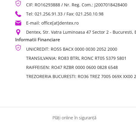
CIF: RO16293888 / Nr. Reg. Com.: J2007018428400
Tel: 021.256.91.33
/ Fax: 021.250.10.98
E-mail: office[at]dentex.ro
Dentex, Str. Vatra Luminoasa 47 Sector 2 - Bucuresti,
Informatii Financiare
UNICREDIT: RO55 BACX 0000 0030 2052 2000
TRANSILVANIA: RO83 BTRL RONC RT05 5379 5801
RAIFFEISEN: RO47 RZBR 0000 0600 0828 6548
TREZORERIA BUCURESTI: RO36 TREZ 7005 069X XX00 
Plăți online în siguranță