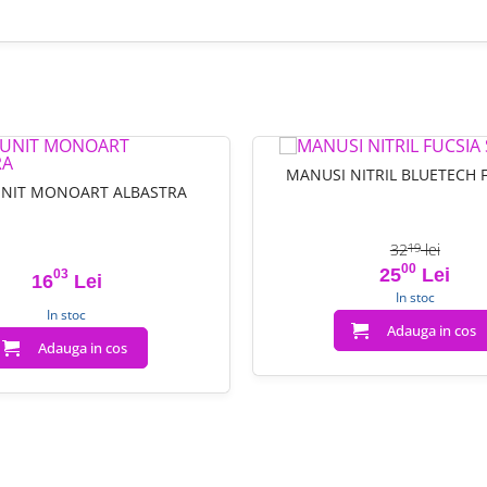
MANUSI NITRIL BLUETECH F
UNIT MONOART ALBASTRA
32
lei
19
00
Pret
Pret de 
25
Lei
03
16
Lei
Pret
In stoc
In stoc
Adauga in cos
Adauga in cos