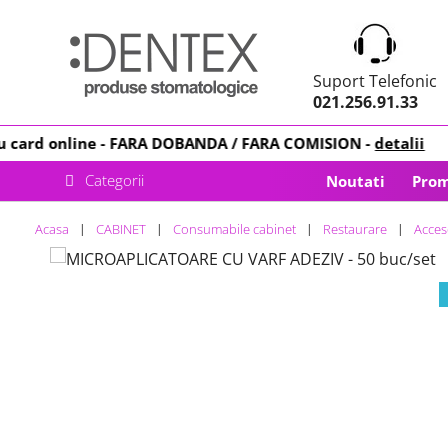
Suport Telefonic
021.256.91.33
rd online -
FARA DOBANDA
/ FARA COMISION -
detalii
Categorii
Noutati
Prom
Acasa
CABINET
Consumabile cabinet
Restaurare
Acces