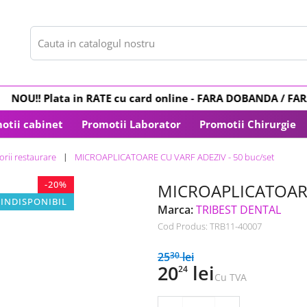
NOU
!! Plata in
RATE
cu card online -
FARA DOBANDA
/ FARA C
otii cabinet
Promotii Laborator
Promotii Chirurgie
orii restaurare
MICROAPLICATOARE CU VARF ADEZIV - 50 buc/set
-20%
MICROAPLICATOARE 
INDISPONIBIL
Marca:
TRIBEST DENTAL
Cod Produs:
TRB11-40007
25
lei
30
20
lei
24
Cu TVA