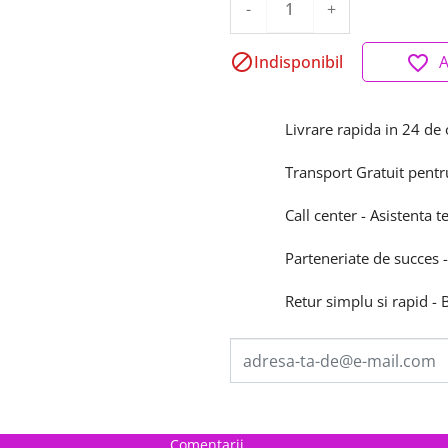
-
+

Indisponibil
favorite_border
A
Livrare rapida in 24 de 
Transport Gratuit pentr
Call center - Asistenta t
Parteneriate de succes -
Retur simplu si rapid -
Comentarii