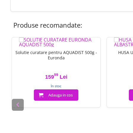
Produse recomandate:
Solutie curatare pentru AQUADIST 500g -
HUSA 
Euronda
99
159
Lei
Pret
In stoc
Adauga in cos
