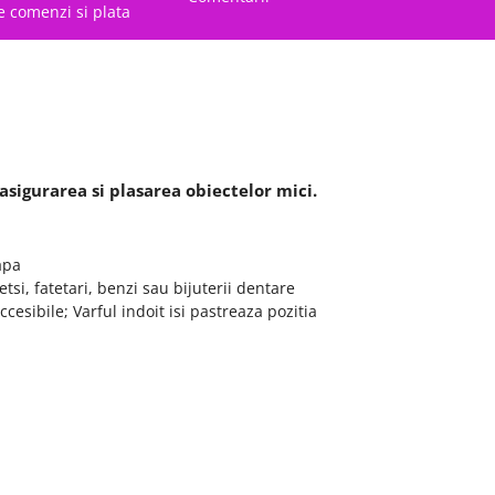
e comenzi si plata
asigurarea si plasarea obiectelor mici.
apa
etsi, fatetari, benzi sau bijuterii dentare
cesibile; Varful indoit isi pastreaza pozitia