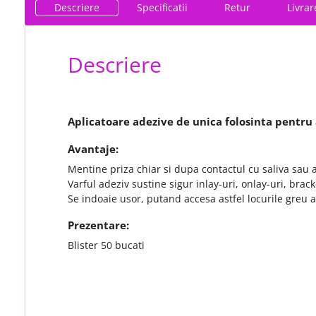
Descriere
Specificatii
Retur
Livrar
Descriere
Aplicatoare adezive de unica folosinta pentru 
Avantaje:
Mentine priza chiar si dupa contactul cu saliva sau 
Varful adeziv sustine sigur inlay-uri, onlay-uri, brack
Se indoaie usor, putand accesa astfel locurile greu ac
Prezentare:
Blister 50 bucati
chat
Comentarii (0)