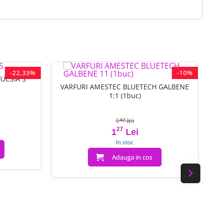
-22,33%
-10%
UCSIA S
VARFURI AMESTEC BLUETECH GALBENE
1:1 (1buc)
1
lei
42
baza
27
Pret
Pret de baza
1
Lei
In stoc
Adauga in cos
