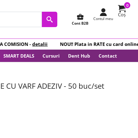
0
Coș
business_center
Contul meu
Cont B2B
OMISION -
detalii
NOU
!! Plata in
RATE
cu card online -
F
SMART DEALS
Cursuri
Dent Hub
Contact
CU VARF ADEZIV - 50 buc/set