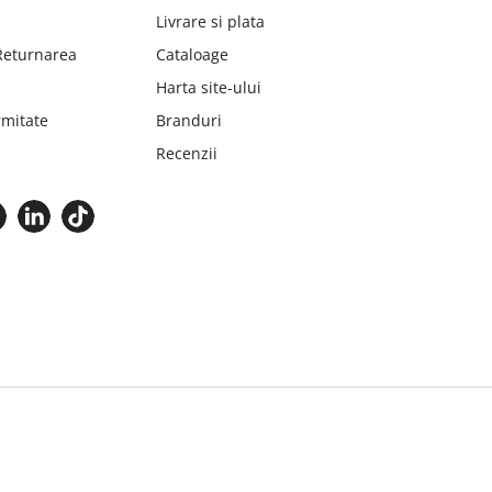
Livrare si plata
 Returnarea
Cataloage
Harta site-ului
mitate
Branduri
Recenzii
© 2026 -
Toate drepturile rezervate Dentex Trading S.R.L.