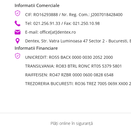
Informatii Comerciale
CIF: RO16293888 / Nr. Reg. Com.: J2007018428400
Tel: 021.256.91.33
/ Fax: 021.250.10.98
E-mail: office[at]dentex.ro
Dentex, Str. Vatra Luminoasa 47 Sector 2 - Bucuresti,
Informatii Financiare
UNICREDIT: RO55 BACX 0000 0030 2052 2000
TRANSILVANIA: RO83 BTRL RONC RT05 5379 5801
RAIFFEISEN: RO47 RZBR 0000 0600 0828 6548
TREZORERIA BUCURESTI: RO36 TREZ 7005 069X XX00 
Plăți online în siguranță