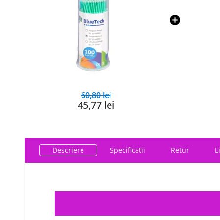
60,80 lei
45,77 lei
Descriere
Specificatii
Retur
L