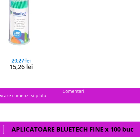
20,27 lei
15,26 lei
Comentarii
ivrare comenzi si plata
APLICATOARE BLUETECH FINE x 100 buc