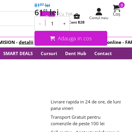
81
lei
07
0
61
lei
03
Coș
Cu TVA
business_center
Contul meu
Cont B2B
-
+
Adauga in cos
ION -
detalii
NOU
!! Plata in
RATE
cu card online -
FARA
SMART DEALS
Cursuri
Dent Hub
Contact
Livrare rapida in 24 de ore, de luni
pana vineri
Transport Gratuit pentru
comenzile de peste 100 lei