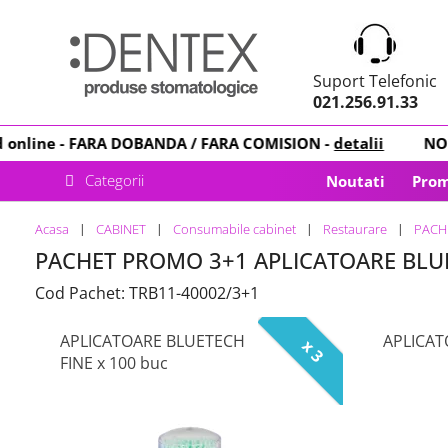
Suport Telefonic
021.256.91.33
line -
FARA DOBANDA
/ FARA COMISION -
detalii
NOU
!
Categorii
Noutati
Prom
Acasa
CABINET
Consumabile cabinet
Restaurare
PACH
PACHET PROMO 3+1 APLICATOARE BLUE
Cod Pachet: TRB11-40002/3+1
APLICATOARE BLUETECH
APLICAT
x 3
FINE x 100 buc