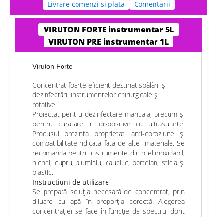
Livrare comenzi si plata
Comentarii
VIRUTON FORTE instrumentar 5L
VIRUTON PRE instrumentar 1L
Viruton Forte
Concentrat foarte eficient destinat spălării și
dezinfectării instrumentelor chirurgicale și
rotative.
Proiectat pentru dezinfectare manuala, precum şi
pentru curatare in dispositive cu ultrasunete.
Produsul prezinta proprietati anti-coroziune şi
compatibilitate ridicata fata de alte
materiale. Se
recomanda pentru instrumente din otel inoxidabil,
nichel, cupru, aluminiu, cauciuc, portelan, sticla şi
plastic.
Instructiuni de utilizare
Se prepară soluția necesară de concentrat, prin
diluare cu apă în proporția corectă. Alegerea
concentrației se face în funcție de spectrul dorit