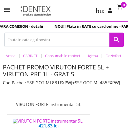
0
business_c
ARA COMISION -
detalii
NOU
!! Plata in
RATE
cu card online -
FAR
Acasa
CABINET
Consumabile cabinet
Igiena
Dezinfectanti
PACHET PROMO VIRUTON FORTE 5L +
VIRUTON PRE 1L - GRATIS
Cod Pachet: SSE-GOT-ML881EXPWJ+SSE-GOT-ML485EXPWJ
VIRUTON FORTE instrumentar 5L
421,83 lei