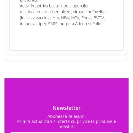
Eficienta
:
Activ
împotriva bacteriilor, ciupercilor,
micobacteriilor tuberculozei, virusurilor învelite
(inclusiv Vaccinia,
HIV, HBV, HCV, Ebola, BVDV,
Influenza tip A, SARS, herpes
) Adeno și Polio.
Newsletter
Abonează-te acum.
Primiti actualizari si oferte cu privire la produsele
noastre.