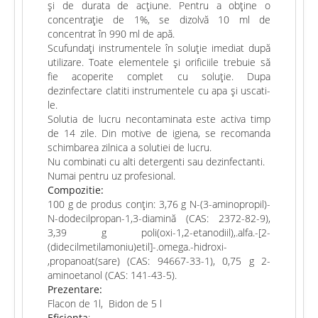
și de durata de acțiune. Pentru a obține o
concentrație de 1%, se dizolvă 10 ml de
concentrat în 990 ml de apă.
Scufundați instrumentele în soluție imediat după
utilizare. Toate elementele și orificiile trebuie să
fie acoperite complet cu soluție. Dupa
dezinfectare clatiti instrumentele cu apa şi uscati-
le.
Solutia de lucru necontaminata este activa timp
de 14 zile. Din motive de igiena, se recomanda
schimbarea zilnica a solutiei de lucru.
Nu combinati cu alti detergenti sau dezinfectanti.
Numai pentru uz profesional.
Compozitie:
100 g de produs conțin: 3,76 g N-(3-aminopropil)-
N-dodecilpropan-1,3-diamină (CAS: 2372-82-9),
3,39 g poli(oxi-1,2-etanodiil),.alfa.-[2-
(didecilmetilamoniu)etil]-.omega.-hidroxi-
,propanoat(sare) (CAS: 94667-33-1), 0,75 g 2-
aminoetanol (CAS: 141-43-5).
Prezentare:
Flacon de 1l,
Bidon de 5 l