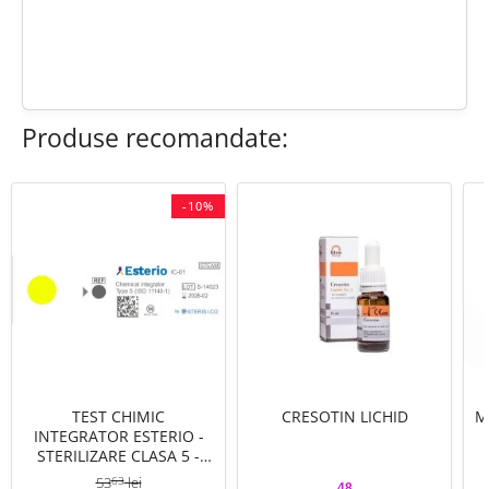
edit
Fii primul care scrie o recenzie
Produse recomandate:
-10%
TEST CHIMIC
CRESOTIN LICHID
M
INTEGRATOR ESTERIO -
STERILIZARE CLASA 5 -
NEADEZIV - 250 stripuri
53
lei
63
48