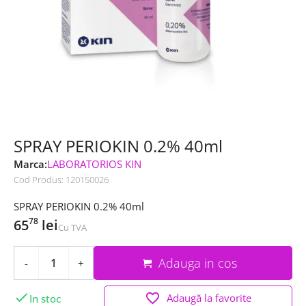
SPRAY PERIOKIN 0.2% 40ml
Marca:
LABORATORIOS KIN
Cod Produs:
120150026
SPRAY PERIOKIN 0.2% 40ml
78
65
lei
Cu TVA
Adauga in cos
-
+

favorite_border
Adaugă la favorite
In stoc