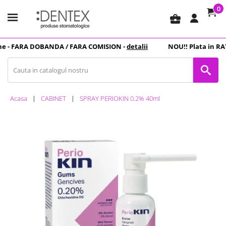
0
business_center
 -
FARA DOBANDA
/ FARA COMISION -
detalii
NOU
!! Plata in
RAT
Acasa
CABINET
SPRAY PERIOKIN 0.2% 40ml