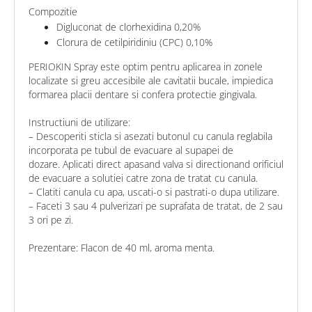
Compozitie
Digluconat de clorhexidina 0,20%
Clorura de cetilpiridiniu (CPC) 0,10%
PERIOKIN Spray este optim pentru aplicarea in zonele
localizate si greu accesibile ale cavitatii bucale, impiedica
formarea placii dentare si confera protectie gingivala.
Instructiuni de utilizare:
– Descoperiti sticla si asezati butonul cu canula reglabila
incorporata pe tubul de evacuare al supapei de
dozare.
Aplicati direct apasand valva si directionand orificiul
de evacuare a solutiei catre zona de tratat cu canula.
– Clatiti canula cu apa, uscati-o si pastrati-o dupa utilizare.
– Faceti 3 sau 4 pulverizari pe suprafata de tratat, de 2 sau
3 ori pe zi.
Prezentare: Flacon de 40 ml, aroma menta.
chat
Comentarii (0)