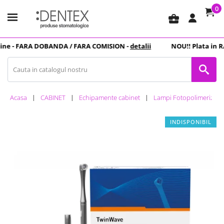
0
business_center
ne -
FARA DOBANDA
/ FARA COMISION -
detalii
NOU
!! Plata in
RA
Acasa
CABINET
Echipamente cabinet
Lampi Fotopolimerizare
INDISPONIBIL