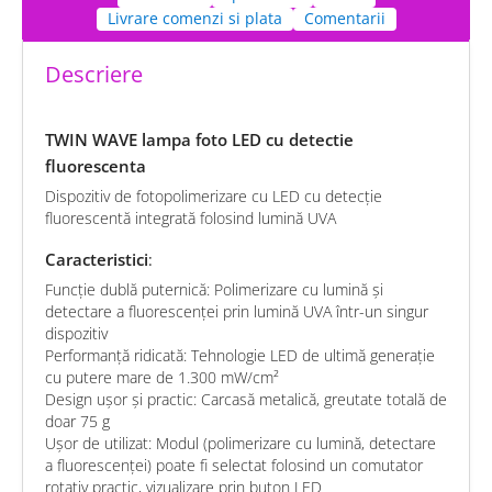
Livrare comenzi si plata
Comentarii
Descriere
TWIN WAVE lampa foto LED cu detectie
fluorescenta
Dispozitiv de fotopolimerizare cu LED cu detecție
fluorescentă integrată folosind lumină UVA
Caracteristici
:
Funcție dublă puternică: Polimerizare cu lumină și
detectare a fluorescenței prin lumină UVA într-un singur
dispozitiv
Performanță ridicată: Tehnologie LED de ultimă generație
cu putere mare de 1.300 mW/cm²
Design ușor și practic: Carcasă metalică, greutate totală de
doar 75 g
Ușor de utilizat: Modul (polimerizare cu lumină, detectare
a fluorescenței) poate fi selectat folosind un comutator
rotativ practic, vizualizare prin buton LED