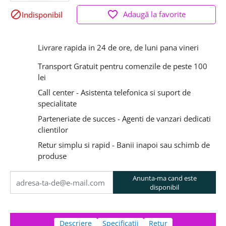

favorite_border
Adaugă la favorite
Indisponibil
Livrare rapida in 24 de ore, de luni pana vineri
Transport Gratuit pentru comenzile de peste 100
lei
Call center - Asistenta telefonica si suport de
specialitate
Parteneriate de succes - Agenti de vanzari dedicati
clientilor
Retur simplu si rapid - Banii inapoi sau schimb de
produse
Anunta-ma cand este
disponibil
Descriere
Specificatii
Retur