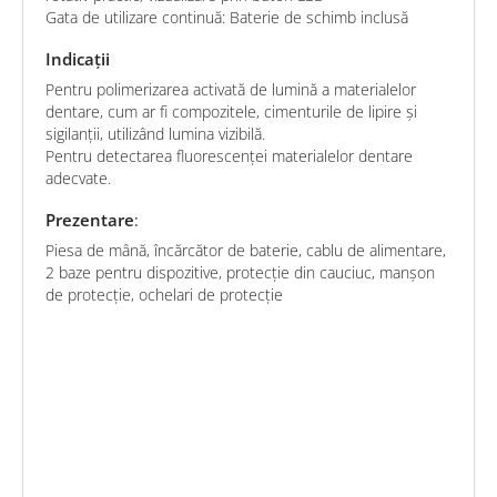
Gata de utilizare continuă: Baterie de schimb inclusă
Indicații
Pentru polimerizarea activată de lumină a materialelor
dentare, cum ar fi compozitele, cimenturile de lipire și
sigilanții, utilizând lumina vizibilă.
Pentru detectarea fluorescenței materialelor dentare
adecvate.
Prezentare
:
Piesa de
mână, încărcător de baterie, cablu de alimentare,
2 baze pentru dispozitive, protecție din cauciuc, manșon
de protecție, ochelari de protecție
chat
Comentarii (0)
edit
Fii primul care scrie o recenzie