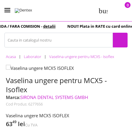
0
business_c
DA
/ FARA COMISION -
detalii
NOU
!! Plata in
RATE
cu card online
Acasa
Laborator
Vaselina ungere pentru MCX5 - Isoflex
Vaselina ungere pentru MCX5 -
Isoflex
Marca:
SIRONA DENTAL SYSTEMS GMBH
Cod Produs:
6277656
Vaselina ungere MCX5 ISOFLEX
49
63
lei
Cu TVA