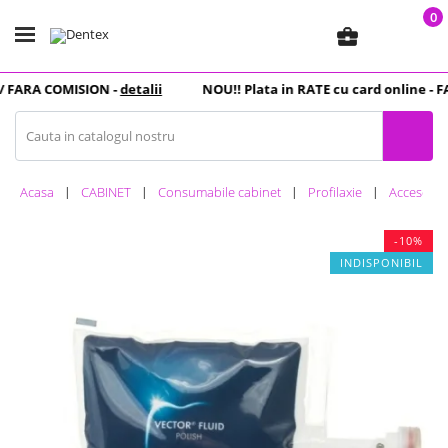
0
business_center
 FARA COMISION -
detalii
NOU
!! Plata in
RATE
cu card online -
FA
Acasa
CABINET
Consumabile cabinet
Profilaxie
Accesorii 
-10%
INDISPONIBIL