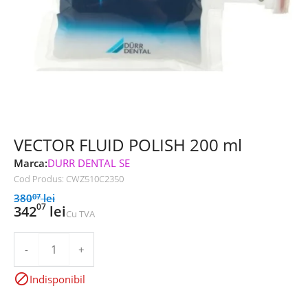
VECTOR FLUID POLISH 200 ml
Marca:
DURR DENTAL SE
Cod Produs:
CWZ510C2350
380
lei
07
07
342
lei
Cu TVA
-
+

Indisponibil