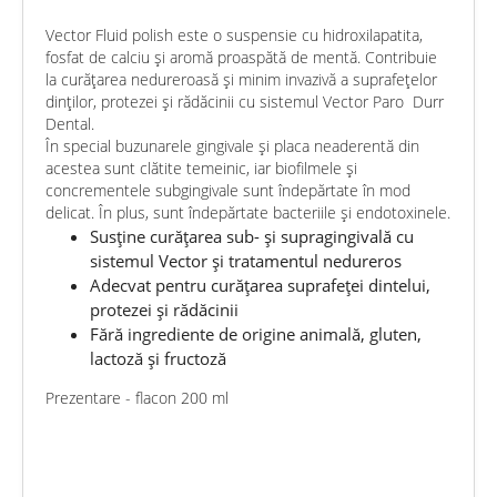
Vector Fluid polish este o suspensie cu hidroxilapatita,
fosfat de calciu și aromă proaspătă de mentă. Contribuie
la curățarea nedureroasă și minim invazivă a suprafețelor
dinților, protezei și rădăcinii cu sistemul Vector Paro Durr
Dental.
În special buzunarele gingivale și placa neaderentă din
acestea sunt clătite temeinic, iar biofilmele și
concrementele subgingivale sunt îndepărtate în mod
delicat. În plus, sunt îndepărtate bacteriile și endotoxinele.
Susține curățarea sub- și supragingivală cu
sistemul Vector și tratamentul nedureros
Adecvat pentru curățarea suprafeței dintelui,
protezei și rădăcinii
Fără ingrediente de origine animală, gluten,
lactoză și fructoză
Prezentare - flacon 200 ml
chat
Comentarii (0)