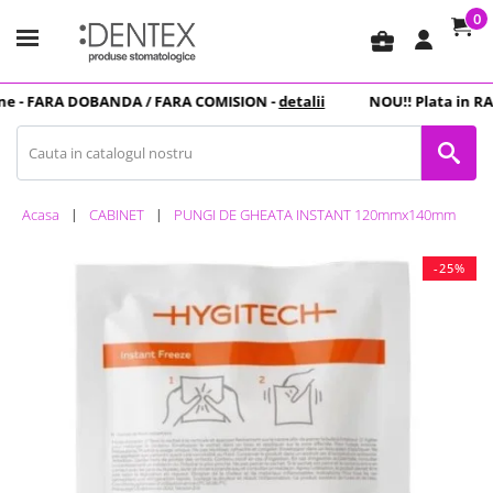
0
business_center
e -
FARA DOBANDA
/ FARA COMISION -
detalii
NOU
!! Plata in
RAT
Acasa
CABINET
PUNGI DE GHEATA INSTANT 120mmx140mm
-25%