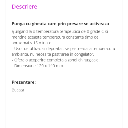
Descriere
Punga cu gheata care prin presare se activeaza
ajungand la o temperatura terapeutica de 0 grade C si
mentine aceasta temperatura constanta timp de
aproximativ 15 minute.
- Usor de utilizat si depozitat: se pastreaza la temperatura
ambianta, nu necesita pastrarea in congelator.
- Ofera o acoperire completa a zonei chirurgicale.
- Dimensiune 120 x 140 mm.
Prezentare:
Bucata
chat
Comentarii (0)
edit
Fii primul care scrie o recenzie