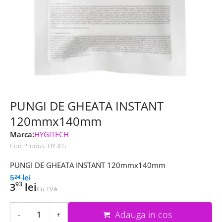
PUNGI DE GHEATA INSTANT
120mmx140mm
Marca:
HYGITECH
Cod Produs:
HY305
PUNGI DE GHEATA INSTANT 120mmx140mm
5
lei
24
93
3
lei
Cu TVA
Adauga in cos
-
+