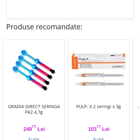
Produse recomandate:
GRADIA DIRECT SERINGA
PULP- X 2 seringi x 3g
PA2 4,7g
77
77
249
Lei
103
Lei
Pret
Pret
In stoc
In stoc